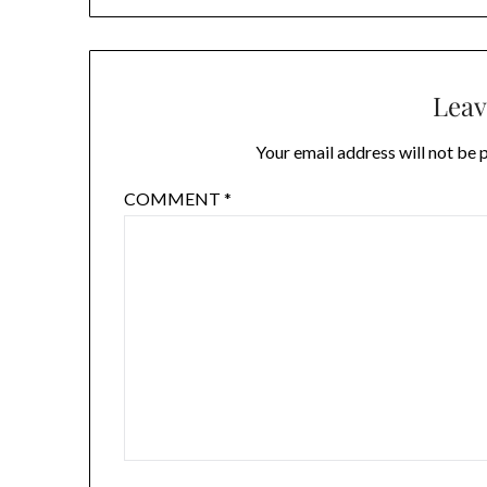
Leav
Your email address will not be 
COMMENT
*