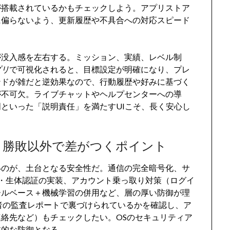
が搭載されているかもチェックしよう。アプリストア
に偏らないよう、更新履歴や不具合への対応スピード
が没入感を左右する。ミッション、実績、レベル制
プリ
で可視化されると、目標設定が明確になり、プレ
ンドが雑だと逆効果なので、行動履歴や好みに基づく
が不可欠。ライブチャットやヘルプセンターへの導
といった「説明責任」を満たすUIこそ、長く安心し
：勝敗以外で差がつくポイント
いのが、土台となる安全性だ。通信の完全暗号化、サ
・生体認証の実装、アカウント乗っ取り対策（ログイ
ールベース＋機械学習の併用など、層の厚い防御が理
者の監査レポートで裏づけられているかを確認し、ア
絡先など）もチェックしたい。OSのセキュリティア
本的な防御となる。