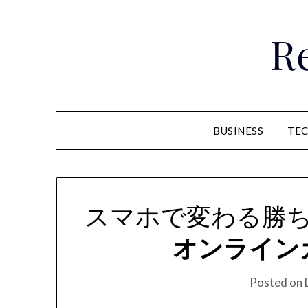
Skip
to
R
content
BUSINESS
TE
スマホで変わる勝
オンライン
Posted on