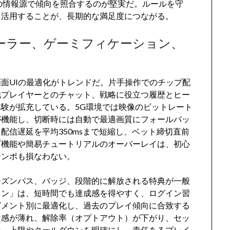
の情報源で傾向を照合するのが堅実だ。ルールを守
に活用することが、長期的な満足度につながる。
ーラー、ゲーミフィケーション、
面UIの最適化がトレンドだ。片手操作でのチップ配
他プレイヤーとのチャット、戦略に役立つ履歴とヒー
験が拡充している。5G環境では映像のビットレート
が機能し、切断時には自動で最適画質にフォールバッ
配信遅延を平均350msまで短縮し、ベット締切直前
プ機能や簡易チュートリアルのオーバーレイは、初心
テンポも損なわない。
ーズンパス、バッジ、段階的に解放される特典が一般
ョン」は、短時間でも達成感を得やすく、ログイン習
グメント別に最適化し、過去のプレイ傾向に合致する
け感が薄れ、解除率（オプトアウト）が下がり、セッ
は、上限やクールダウンを明確にし、責任あるプレイ