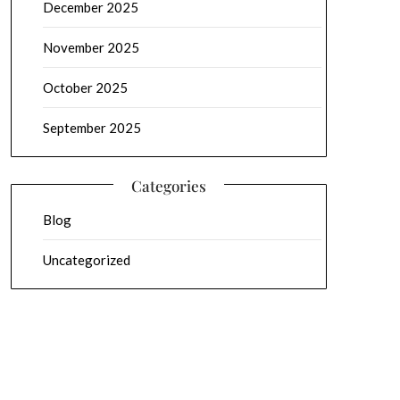
December 2025
November 2025
October 2025
September 2025
Categories
Blog
Uncategorized