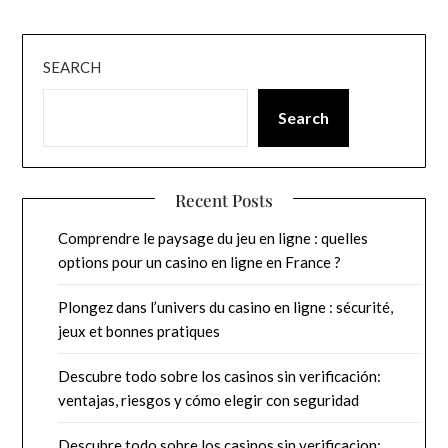
SEARCH
Search
Recent Posts
Comprendre le paysage du jeu en ligne : quelles
options pour un casino en ligne en France ?
Plongez dans l’univers du casino en ligne : sécurité,
jeux et bonnes pratiques
Descubre todo sobre los casinos sin verificación:
ventajas, riesgos y cómo elegir con seguridad
Descubre todo sobre los casinos sin verificacion: