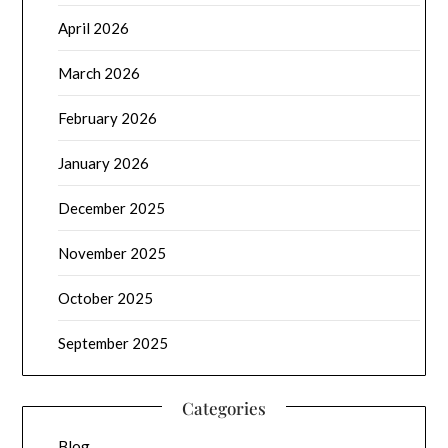
April 2026
March 2026
February 2026
January 2026
December 2025
November 2025
October 2025
September 2025
Categories
Blog