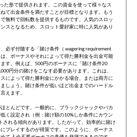
いった形で提供されます。この資金を使って様々なス
重ねて出金条件を満たすことが目標となります。もう
ムで無料で回転数を提供するものです。人気のスロッ
ャンスとなるため、スロット愛好家に特に人気があり
する「賭け条件（ wagering requirement
とは、ボーナスやそれによって得た勝利金を出金可能
ます。例えば、500円のボーナスに「賭け条件20
 10,000円分の賭けをこなす必要があります。これは、
ナスによって得た勝利金にかかる場合、または両方に
しましょう。賭け条件が低いほど出金までのハードル
と言えます。
がほとんどです。一般的に、ブラックジャックやバカ
低く設定され（例：賭け額の10%しか条件にカウン
ントされる傾向があります。したがって、効率的に賭け
心にプレイするのが得策です。このように、ボーナス
初めて
入金不要ボーナス
の真価を発揮できるのです。