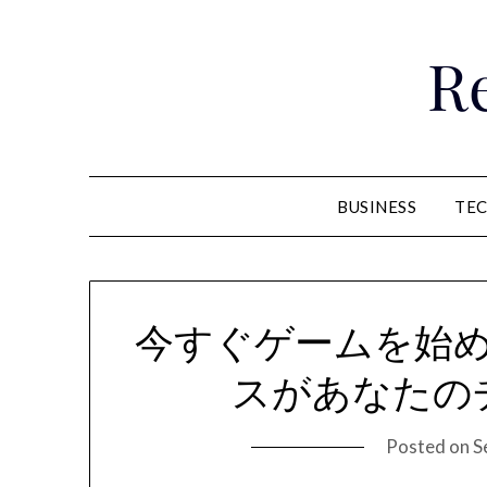
Skip
to
R
content
BUSINESS
TE
今すぐゲームを始
スがあなたの
Posted on
S