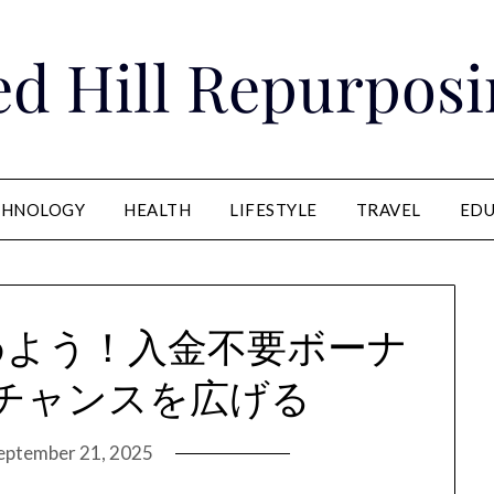
ed Hill Repurposi
CHNOLOGY
HEALTH
LIFESTYLE
TRAVEL
EDU
めよう！入金不要ボーナ
チャンスを広げる
eptember 21, 2025