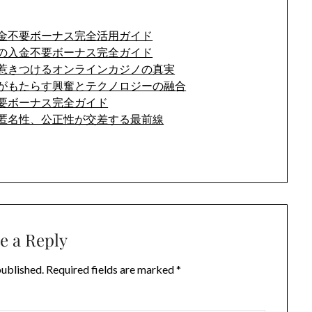
金不要ボーナス完全活用ガイド
の入金不要ボーナス完全ガイド
惹きつけるオンラインカジノの真実
がもたらす興奮とテクノロジーの融合
要ボーナス完全ガイド
匿名性、公正性が交差する最前線
e a Reply
published.
Required fields are marked
*