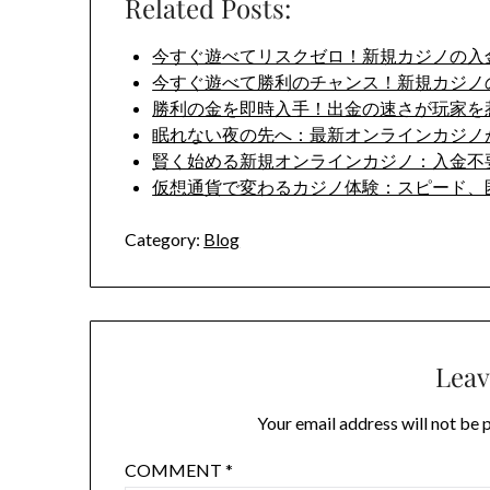
Related Posts:
今すぐ遊べてリスクゼロ！新規カジノの入
今すぐ遊べて勝利のチャンス！新規カジノ
勝利の金を即時入手！出金の速さが玩家を
眠れない夜の先へ：最新オンラインカジノ
賢く始める新規オンラインカジノ：入金不
仮想通貨で変わるカジノ体験：スピード、
Category:
Blog
Leav
Your email address will not be 
COMMENT
*