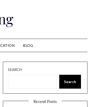
ng
CATION
BLOG
SEARCH
Search
Recent Posts