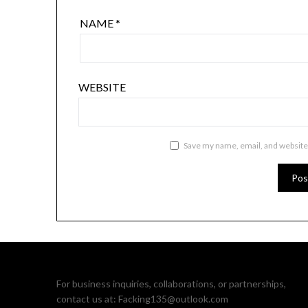
NAME
*
WEBSITE
Save my name, email, and website 
For business inquiries, collaborations, or partnerships,
contact us at:
Facking135@outlook.com