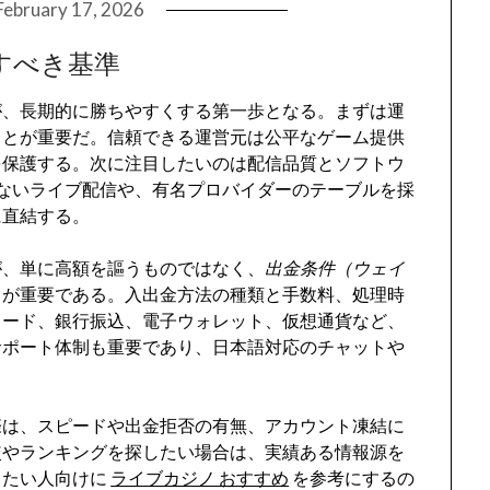
February 17, 2026
すべき基準
が、長期的に勝ちやすくする第一歩となる。まずは運
ことが重要だ。信頼できる運営元は公平なゲーム提供
を保護する。次に注目したいのは配信品質とソフトウ
ないライブ配信や、有名プロバイダーのテーブルを採
に直結する。
が、単に高額を謳うものではなく、
出金条件（ウェイ
とが重要である。入出金方法の種類と手数料、処理時
カード、銀行振込、電子ウォレット、仮想通貨など、
サポート体制も重要であり、日本語対応のチャットや
際は、スピードや出金拒否の有無、アカウント凍結に
較やランキングを探したい場合は、実績ある情報源を
りたい人向けに
ライブカジノ おすすめ
を参考にするの