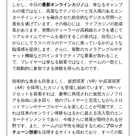
しかし、今日の
最新オンラインカジノ
は、単なるギャンブ
ルの場ではなく、高度なテクノロジーと没入感のあるエン
ターテインメントを融合させた総合的なデジタル空間へと
進化を遂げています。その核心には、
ライブカジノ
の急成
長があります。実際のディーラーが高精細カメラを通じて
リアルタイムでゲームを進行するこの形式は、自宅にいな
がらにしてラスベガスのテーブルに座っているかのような
臨場感を提供します。さらに、複数のカメラアングルやチ
ャット機能などのインタラクティブな要素が加わること
で、プレイヤーは単なる観客ではなく、ゲームの一部とし
て能動的に参加できる体験を得られるのです。
技術的な進歩も目覚ましく、
仮想現実（VR）
や
拡張現実
（AR）
を採用したカジノも登場し始めています。VRヘッ
ドセットを装着すれば、豪華に再現された仮想カジノフロ
アを自由に歩き回り、他のプレイヤーと交流しながらスロ
ットマシンやテーブルゲームを楽しむことが可能です。こ
れは従来のオンライン体験をはるかに超える没入型のエン
ターテインメントであり、今後さらに発展が期待される分
野です。また、ゲームの公平性を保証するために
ブロック
チェーン技術
を活用するサイトも現れており、すべての取