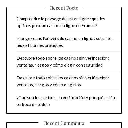
Recent Posts
Comprendre le paysage du jeu en ligne : quelles
options pour un casino en ligne en France ?
Plongez dans l’univers du casino en ligne : sécurité,
jeux et bonnes pratiques
Descubre todo sobre los casinos sin verificación:
ventajas, riesgos y cómo elegir con seguridad
Descubre todo sobre los casinos sin verificacion:
ventajas, riesgos y cómo elegirlos
¿Qué son los casinos sin verificación y por qué están
en boca de todos?
Recent Comments