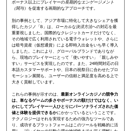
ボーナス以上にプレイヤーの
長期的なエンゲージメント
（関与）
を促進する画期的なアプローチです。
別の事例として、アジア市場に特化して大きなシェアを獲
得したカジノ「B」は、
ローカルな決済方法
への対応を最
重要視しました。国際的なクレジットカードだけでなく、
その地域で広く利用されている電子ウォレットや、さらに
は暗号資産（仮想通貨）による即時入出金をいち早く導入
しました。これにより、グローバルブランドでありなが
ら、現地のプレイヤーにとって「使いやすい」「親しみや
すい」サービスを実現したのです。また、24時間対応の日
本語カスタマーサポートや、日本の祝祭日に合わせたプロ
モーション展開も、ユーザーの信頼と満足度を高める上で
大きく貢献しています。
これらの事例が示すのは、
最新オンラインカジノの競争力
は、単なるゲームの多さやボーナスの額だけではなく、い
かにしてプレイヤー一人ひとりにパーソナライズされた価
値と体験を提供できるか
にかかっているということです。
テクノロジーはそれを実現するための強力なツールであ
り、成功するプラットフォームはこのツールを戦略的に活
用し、プレイヤーの行動心理や地域性までも深く理解した