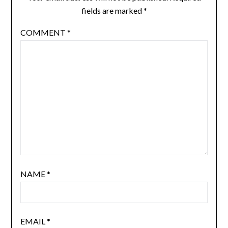
fields are marked
*
COMMENT
*
NAME
*
EMAIL
*