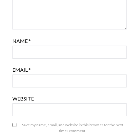
NAME
*
EMAIL
*
WEBSITE
Save my name, email, and website in this browser for the next
time I comment.