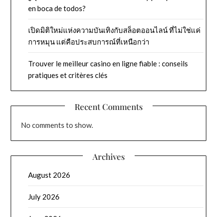
en boca de todos?
เปิดมิติใหม่แห่งความบันเทิงกับสล็อตออนไลน์ ที่ไม่ใช่แค่
การหมุน แต่คือประสบการณ์ที่เหนือกว่า
Trouver le meilleur casino en ligne fiable : conseils
pratiques et critères clés
Recent Comments
No comments to show.
Archives
August 2026
July 2026