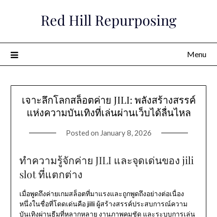
Skip
Red Hill Repurposing
to
content
Menu
เจาะลึกโลกสล็อตค่าย JILI: พลังสร้างสรรค์
แห่งความบันเทิงที่เล่นผ่านเว็บได้ลื่นไหล
Posted on
January 8, 2026
ทำความรู้จักค่าย JILI และจุดเด่นของ jili
slot ที่แตกต่าง
เมื่อพูดถึงค่ายเกมสล็อตที่มาแรงและถูกพูดถึงอย่างต่อเนื่อง
หนึ่งในชื่อที่โดดเด่นคือ
jili
ผู้สร้างสรรค์ประสบการณ์ความ
บันเทิงผ่านธีมที่หลากหลาย งานภาพคมชัด และระบบการเล่น