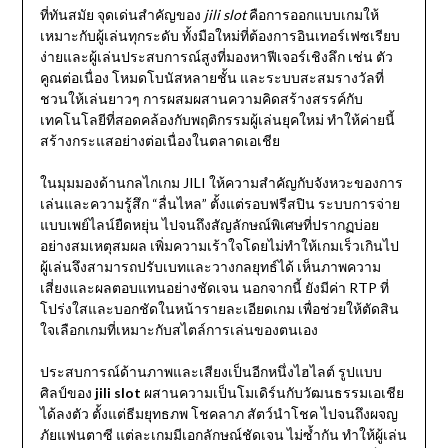
ที่ทันสมัย จุดเด่นสำคัญของ
jili slot
คือการออกแบบเกมให้
เหมาะกับผู้เล่นทุกระดับ ทั้งมือใหม่ที่ต้องการอินเทอร์เฟซเรียบ
ง่ายและผู้เล่นประสบการณ์สูงที่มองหาฟีเจอร์เชิงลึก เช่น ตัว
คูณต่อเนื่อง โหมดโบนัสหลายชั้น และระบบสะสมรางวัลที่
ชวนให้เล่นยาวๆ การผสมผสานความคิดสร้างสรรค์กับ
เทคโนโลยีที่สอดคล้องกับพฤติกรรมผู้เล่นยุคใหม่ ทำให้ค่ายนี้
สร้างกระแสอย่างต่อเนื่องในตลาดเอเชีย
ในมุมมองด้านกลไกเกม JILI ให้ความสำคัญกับจังหวะของการ
เล่นและความรู้สึก “ลื่นไหล” ตั้งแต่รอบฟรีสปิน ระบบการจ่าย
แบบเพย์ไลน์ยืดหยุ่น ไปจนถึงสัญลักษณ์พิเศษที่ปรากฏบ่อย
อย่างสมเหตุสมผล เพิ่มความเร้าใจโดยไม่ทำให้เกมเร็วเกินไป
ผู้เล่นจึงสามารถปรับเบทและวางกลยุทธ์ได้ เห็นภาพความ
เสี่ยงและผลตอบแทนอย่างชัดเจน นอกจากนี้ ยังมีค่า RTP ที่
โปร่งใสและบอกชัดในหน้ารายละเอียดเกม เพื่อช่วยให้ตัดสิน
ใจเลือกเกมที่เหมาะกับสไตล์การเล่นของตนเอง
ประสบการณ์ด้านภาพและเสียงเป็นอีกหนึ่งไฮไลต์ รูปแบบ
ศิลป์ของ
jili slot
ผสานความเป็นโมเดิร์นกับวัฒนธรรมเอเชีย
ได้ลงตัว ตั้งแต่ธีมยุทธภพ โชคลาภ สัตว์นำโชค ไปจนถึงผจญ
ภัยแฟนตาซี แต่ละเกมมีเอกลักษณ์ชัดเจน ไม่ซ้ำกัน ทำให้ผู้เล่น