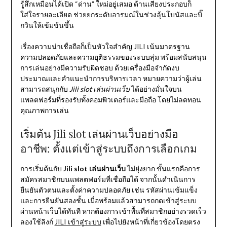
รู้สึกเหมือนได้เปิด “ด่าน” ใหม่อยู่เสมอ ด้านเสียงประกอบก็
ใส่ใจรายละเอียด ช่วยยกระดับอารมณ์ในช่วงลุ้นโบนัสและบิ๊
กวินให้เข้มข้นขึ้น
เรื่องความน่าเชื่อถือก็เป็นหัวใจสำคัญ JILI เน้นมาตรฐาน
ความปลอดภัยและความยุติธรรมของระบบสุ่ม พร้อมสนับสนุน
การเล่นอย่างมีความรับผิดชอบ ด้วยเครื่องมือจำกัดงบ
ประมาณและคำแนะนำการบริหารเวลา หมายความว่าผู้เล่น
สามารถสนุกกับ
Jili slot เล่นผ่านเว็บ
ได้อย่างมั่นใจบน
แพลตฟอร์มที่รองรับทั้งคอมพิวเตอร์และมือถือ โดยไม่ลดทอน
คุณภาพการเล่น
เริ่มต้น Jili slot เล่นผ่านเว็บอย่างมือ
อาชีพ: ตั้งแต่เข้าสู่ระบบถึงการเลือกเกม
การเริ่มต้นกับ
Jili slot เล่นผ่านเว็บ
ไม่ยุ่งยาก ขั้นแรกคือการ
สมัครสมาชิกบนแพลตฟอร์มที่เชื่อถือได้ จากนั้นดำเนินการ
ยืนยันตัวตนและตั้งค่าความปลอดภัย เช่น รหัสผ่านเข้มแข็ง
และการยืนยันสองชั้น เมื่อพร้อมแล้วสามารถกดเข้าสู่ระบบ
ผ่านหน้าเว็บได้ทันที หากต้องการเข้าพื้นที่สมาชิกอย่างรวดเร็ว
ลองใช้ลิงก์
JILI เข้าสู่ระบบ
เพื่อไปยังหน้าที่เกี่ยวข้องโดยตรง