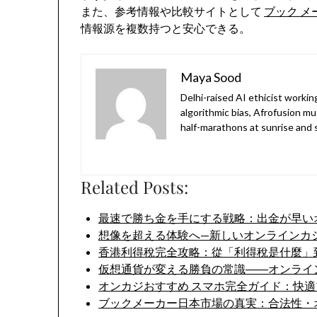
また、参考情報や比較サイトとして
ブック メ
情報源を複数持つと安心できる。
Maya Sood
Delhi-raised AI ethicist worki
algorithmic bias, Afrofusion mu
half-marathons at sunrise and sk
Related Posts:
最速で勝ち金を手にする戦略：出金が早い
想像を超える体験へ—新しいオンラインカ
香港利得稅完全攻略：從「利得稅是什麼」
仮想通貨が変える勝負の常識――オンライ
オンカジおすすめ スマホ完全ガイド：快
ブックメーカー日本市場の真実：合法性・