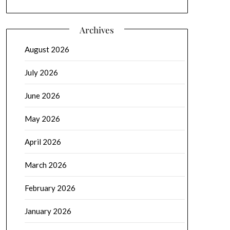
Archives
August 2026
July 2026
June 2026
May 2026
April 2026
March 2026
February 2026
January 2026