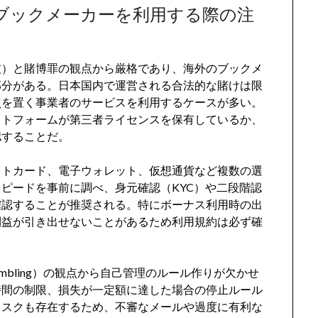
でブックメーカーを利用する際の注
技）と賭博罪の観点から厳格であり、海外のブックメ
部分がある。日本国内で運営される合法的な賭けは限
点を置く事業者のサービスを利用するケースが多い。
ットフォームが第三者ライセンスを保有しているか、
認することだ。
ットカード、電子ウォレット、仮想通貨など複数の選
ピードを事前に調べ、身元確認（KYC）や二段階認
確認することが推奨される。特にボーナス利用時の出
利益が引き出せないことがあるため利用規約は必ず確
 Gambling）の観点から自己管理のルール作りが欠かせ
時間の制限、損失が一定額に達した場合の停止ルール
リスクも存在するため、不審なメールや過度に有利な