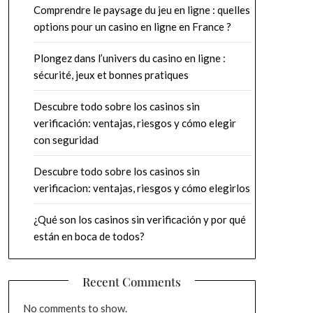
Comprendre le paysage du jeu en ligne : quelles
options pour un casino en ligne en France ?
Plongez dans l’univers du casino en ligne :
sécurité, jeux et bonnes pratiques
Descubre todo sobre los casinos sin
verificación: ventajas, riesgos y cómo elegir
con seguridad
Descubre todo sobre los casinos sin
verificacion: ventajas, riesgos y cómo elegirlos
¿Qué son los casinos sin verificación y por qué
están en boca de todos?
Recent Comments
No comments to show.