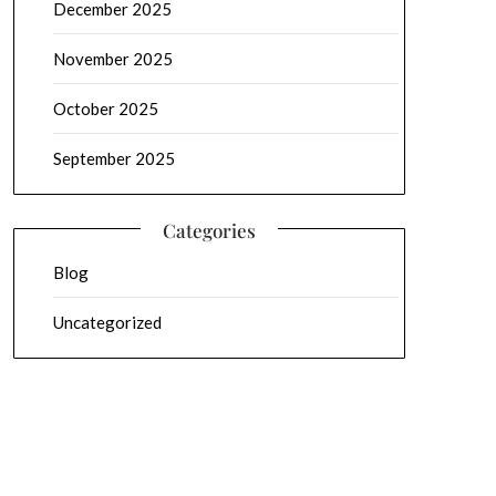
December 2025
November 2025
October 2025
September 2025
Categories
Blog
Uncategorized