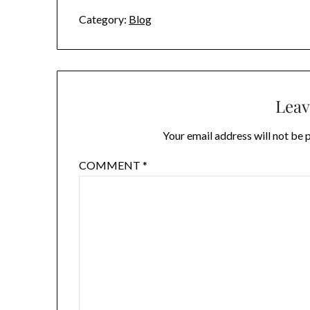
Category:
Blog
Leav
Your email address will not be 
COMMENT
*