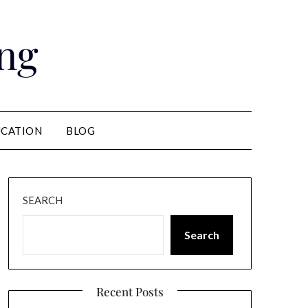
ng
CATION
BLOG
SEARCH
Search
Recent Posts