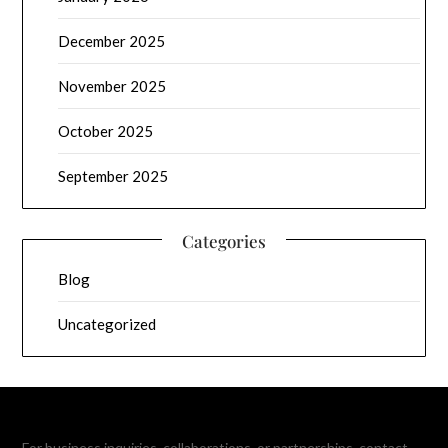
December 2025
November 2025
October 2025
September 2025
Categories
Blog
Uncategorized
For business inquiries, collaborations, or partnerships, contact