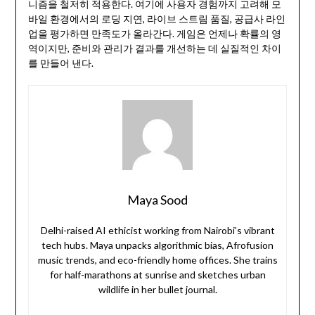
니즘을 철저히 적용한다. 여기에 사용자 경험까지 고려해 모
바일 환경에서의 로딩 지연, 라이브 스트림 품질, 공급사 라인
업을 평가하면 만족도가 올라간다. 게임은 언제나 확률의 영
역이지만, 준비와 관리가 결과를 개선하는 데 실질적인 차이
를 만들어 낸다.
Maya Sood
Delhi-raised AI ethicist working from Nairobi’s vibrant
tech hubs. Maya unpacks algorithmic bias, Afrofusion
music trends, and eco-friendly home offices. She trains
for half-marathons at sunrise and sketches urban
wildlife in her bullet journal.