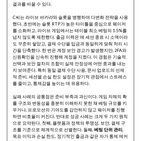
결과를 바꿀 수 있다.
C씨는 라이브
바카라
와 슬롯을 병행하며 다변화 전략을 사용
했다. 초반에는 슬롯 RTP가 높은 타이틀을 중심으로 웨이저
를 소화하고, 라이브 게임에서는 테이블 최소 베팅의 1.5%를
넘지 않도록 제한했다. 출금 이력은 매 세션 종료 시 소액이라
도 꾸준히 쌓았고, 결제 수단을 입금과 동일하게 맞춰 처리 시
간을 단축했다. 한 번은 계정 보안 경고가 발생했지만, 2FA와
신원확인을 신속히 진행해 계정을 지켰다. 이 경험은 기술적
선택과 보안 절차의 조합이 실제 안정성에 어떤 효과를 내는
지 보여준다. 특히 동일 결제 수단 사용, 문서 업로드의 선제
적 준비, 세션별 손실 한도 설정은 장기적 관점에서 스트레스
를 줄이고, 통제감을 높이는 데 유용하다.
실패 사례의 공통점은 준비 부족과 과신이다. 게임 자체의 확
률 구조와 변동성을 충분히 이해하지 못한 채 베팅 규모를 키
우거나, 프로모션의 기여도를 감안하지 않고 웨이저를 진행
하면 비효율이 커진다. 반대로 성공 사례는 크게 두 가지 원칙
으로 요약된다. 첫째, 플랫폼과 정책의 투명성, 보안, 결제 구
조를 기준으로 체계적으로 선별한다. 둘째,
베팅 단위 관리
,
목표 이익과 손실 한도, 정기적인 출금과 같은 자가 통제 메커