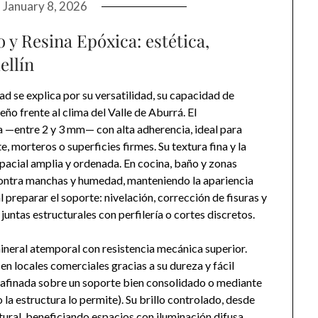
n
January 8, 2026
y Resina Epóxica: estética,
ellín
ad se explica por su versatilidad, su capacidad de
o frente al clima del Valle de Aburrá. El
a —entre 2 y 3 mm— con alta adherencia, ideal para
 morteros o superficies firmes. Su textura fina y la
espacial amplia y ordenada. En cocina, baño y zonas
contra manchas y humedad, manteniendo la apariencia
l preparar el soporte: nivelación, corrección de fisuras y
untas estructurales con perfilería o cortes discretos.
ineral atemporal con resistencia mecánica superior.
n locales comerciales gracias a su dureza y fácil
afinada sobre un soporte bien consolidado o mediante
 la estructura lo permite). Su brillo controlado, desde
tural, beneficiando espacios con iluminación difusa.