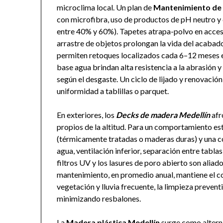
microclima local. Un plan de
Mantenimiento de 
con microfibra, uso de productos de pH neutro y 
entre 40% y 60%). Tapetes atrapa-polvo en accesos
arrastre de objetos prolongan la vida del acabado
permiten retoques localizados cada 6–12 meses e
base agua brindan alta resistencia a la abrasión
según el desgaste. Un ciclo de lijado y renovació
uniformidad a tablillas o parquet.
En exteriores, los
Decks de madera Medellín
afr
propios de la altitud. Para un comportamiento est
(térmicamente tratadas o maderas duras) y una c
agua, ventilación inferior, separación entre tabla
filtros UV y los lasures de poro abierto son aliado
mantenimiento, en promedio anual, mantiene el co
vegetación y lluvia frecuente, la limpieza prevent
minimizando resbalones.
La
Madera plástica Medellín
surge como altern