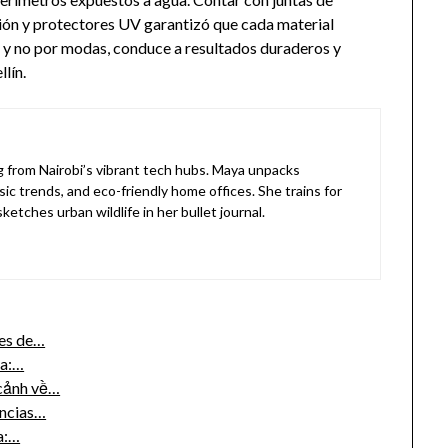
ción y protectores UV garantizó que cada material
o, y no por modas, conduce a resultados duraderos y
lín.
ng from Nairobi’s vibrant tech hubs. Maya unpacks
sic trends, and eco-friendly home offices. She trains for
etches urban wildlife in her bullet journal.
nes de…
na:…
 cảnh về…
encias…
a:…