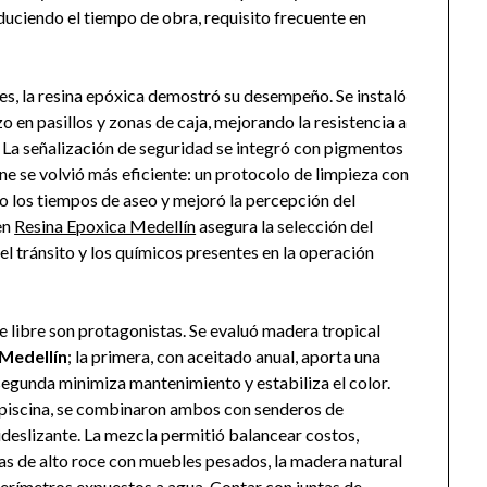
duciendo el tiempo de obra, requisito frecuente en
les, la resina epóxica demostró su desempeño. Se instaló
 en pasillos y zonas de caja, mejorando la resistencia a
La señalización de seguridad se integró con pigmentos
ene se volvió más eficiente: un protocolo de limpieza con
o los tiempos de aseo y mejoró la percepción del
 en
Resina Epoxica Medellín
asegura la selección del
l tránsito y los químicos presentes en la operación
e libre son protagonistas. Se evaluó madera tropical
Medellín
; la primera, con aceitado anual, aporta una
 segunda minimiza mantenimiento y estabiliza el color.
 y piscina, se combinaron ambos con senderos de
eslizante. La mezcla permitió balancear costos,
reas de alto roce con muebles pesados, la madera natural
perímetros expuestos a agua. Contar con juntas de