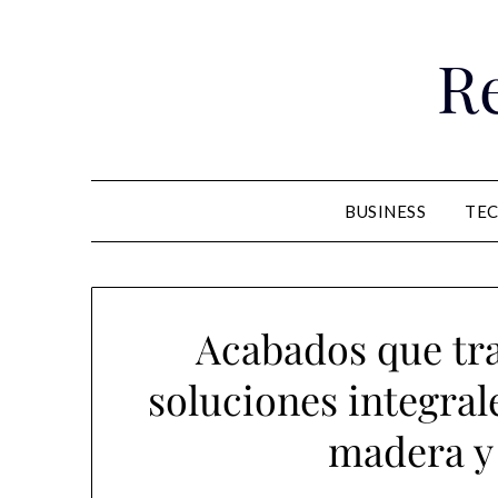
Skip
to
R
content
BUSINESS
TE
Acabados que tr
soluciones integral
madera y