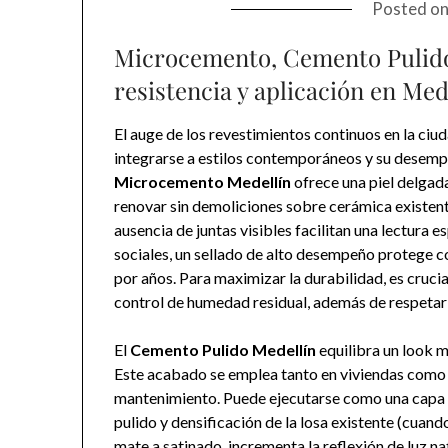
Posted o
Microcemento, Cemento Pulido 
resistencia y aplicación en Med
El auge de los revestimientos continuos en la ciud
integrarse a estilos contemporáneos y su desempeñ
Microcemento Medellín
ofrece una piel delgad
renovar sin demoliciones sobre cerámica existente,
ausencia de juntas visibles facilitan una lectura 
sociales, un sellado de alto desempeño protege 
por años. Para maximizar la durabilidad, es crucia
control de humedad residual, además de respetar j
El
Cemento Pulido Medellín
equilibra un look m
Este acabado se emplea tanto en viviendas como e
mantenimiento. Puede ejecutarse como una capa 
pulido y densificación de la losa existente (cuando
mate a satinado, incrementa la reflexión de luz na