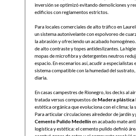
inversión se optimizó evitando demoliciones y re
edificios con reglamentos estrictos.
Para locales comerciales de alto tráfico en Laure
un sistema autonivelante con espolvoreo de cuarzo
la abrasión y ofreciendo un acabado homogéneo. 
de alto contraste y topes antideslizantes. La higi
mopas de microfibra y detergentes neutros reduj
espacio. En escenarios así, acudir a especialistas
sistema compatible con la humedad del sustrato, e
diaria.
En casas campestres de Rionegro, los decks al air
tratada versus compuestos de
Madera plástica 
estética orgánica que evoluciona con el clima; la
Para articular circulaciones alrededor de jardín
Cemento Pulido Medellín
en acabado mate antid
logística y estética: el cemento pulido definió á
acentuó zonas de estar, y el compuesto resolvió 