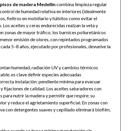
pisos de madera Medellín
combina limpieza regular
control de humedad relativa en interiores (idealmente
, fieltros en mobiliario y hábitos como evitar el
. Los aceites y ceras endurecidas realzan la veta y
n zonas de mayor tráfico; los barnices poliuretánicos
 y menor emisión de olores, con repintados programados
n cada 5–8 años, ejecutado por profesionales, devuelve la
ontan humedad, radiación UV y cambios térmicos
able, es clave definir especies adecuadas
orrecta instalación: pendiente mínima para evacuar
s y fijaciones de calidad. Los aceites saturadores con
s para nutrir la madera y permitir que respire; su
lor y reduce el agrietamiento superficial. En zonas con
iva con detergentes suaves y cepillado eliminará biofilm,
ativa cuando se busca mínima manutención sin