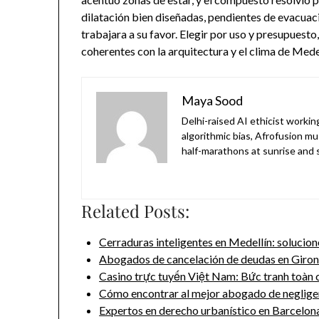
dilatación bien diseñadas, pendientes de evacua
trabajara a su favor. Elegir por uso y presupuest
coherentes con la arquitectura y el clima de Medel
Maya Sood
Delhi-raised AI ethicist worki
algorithmic bias, Afrofusion mu
half-marathons at sunrise and sk
Related Posts:
Cerraduras inteligentes en Medellín: solucio
Abogados de cancelación de deudas en Giro
Casino trực tuyến Việt Nam: Bức tranh toàn
Cómo encontrar al mejor abogado de neglig
Expertos en derecho urbanístico en Barcelon