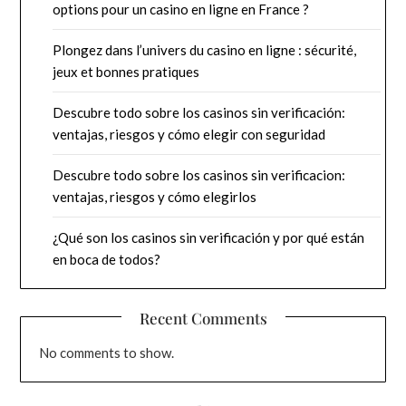
options pour un casino en ligne en France ?
Plongez dans l’univers du casino en ligne : sécurité,
jeux et bonnes pratiques
Descubre todo sobre los casinos sin verificación:
ventajas, riesgos y cómo elegir con seguridad
Descubre todo sobre los casinos sin verificacion:
ventajas, riesgos y cómo elegirlos
¿Qué son los casinos sin verificación y por qué están
en boca de todos?
Recent Comments
No comments to show.