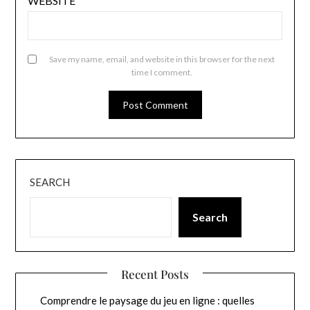
WEBSITE
Save my name, email, and website in this browser for the next
time I comment.
SEARCH
Search
Recent Posts
Comprendre le paysage du jeu en ligne : quelles