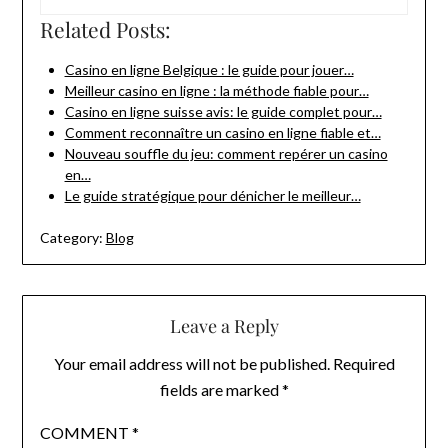
Related Posts:
Casino en ligne Belgique : le guide pour jouer…
Meilleur casino en ligne : la méthode fiable pour…
Casino en ligne suisse avis: le guide complet pour…
Comment reconnaître un casino en ligne fiable et…
Nouveau souffle du jeu: comment repérer un casino
en…
Le guide stratégique pour dénicher le meilleur…
Category:
Blog
Leave a Reply
Your email address will not be published.
Required
fields are marked
*
COMMENT
*