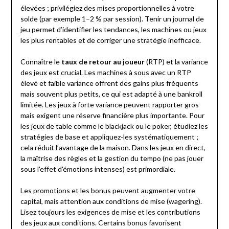
élevées ; privilégiez des mises proportionnelles à votre
solde (par exemple 1–2 % par session). Tenir un journal de
jeu permet d’identifier les tendances, les machines ou jeux
les plus rentables et de corriger une stratégie inefficace.
Connaître le
taux de retour au joueur
(RTP) et la variance
des jeux est crucial. Les machines à sous avec un RTP
élevé et faible variance offrent des gains plus fréquents
mais souvent plus petits, ce qui est adapté à une bankroll
limitée. Les jeux à forte variance peuvent rapporter gros
mais exigent une réserve financière plus importante. Pour
les jeux de table comme le blackjack ou le poker, étudiez les
stratégies de base et appliquez-les systématiquement ;
cela réduit l’avantage de la maison. Dans les jeux en direct,
la maîtrise des règles et la gestion du tempo (ne pas jouer
sous l'effet d'émotions intenses) est primordiale.
Les promotions et les bonus peuvent augmenter votre
capital, mais attention aux conditions de mise (wagering).
Lisez toujours les exigences de mise et les contributions
des jeux aux conditions. Certains bonus favorisent