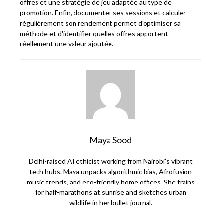
offres et une stratégie de jeu adaptée au type de
promotion. Enfin, documenter ses sessions et calculer
régulièrement son rendement permet d'optimiser sa
méthode et d'identifier quelles offres apportent
réellement une valeur ajoutée.
Maya Sood
Delhi-raised AI ethicist working from Nairobi’s vibrant
tech hubs. Maya unpacks algorithmic bias, Afrofusion
music trends, and eco-friendly home offices. She trains
for half-marathons at sunrise and sketches urban
wildlife in her bullet journal.