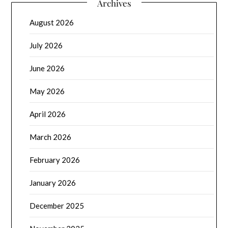
Archives
August 2026
July 2026
June 2026
May 2026
April 2026
March 2026
February 2026
January 2026
December 2025