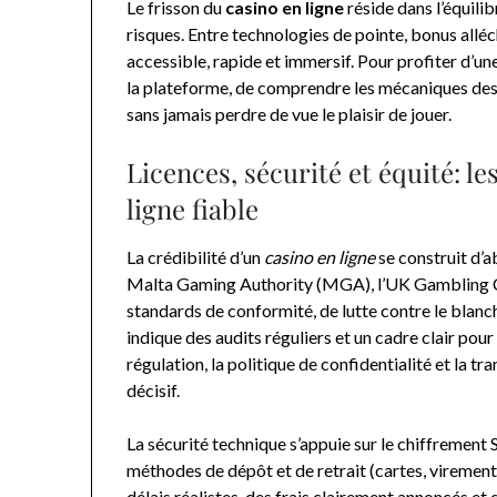
Le frisson du
casino en ligne
réside dans l’équilib
risques. Entre technologies de pointe, bonus alléch
accessible, rapide et immersif. Pour profiter d’une
la plateforme, de comprendre les mécaniques des j
sans jamais perdre de vue le plaisir de jouer.
Licences, sécurité et équité: l
ligne fiable
La crédibilité d’un
casino en ligne
se construit d’a
Malta Gaming Authority (MGA), l’UK Gambling
standards de conformité, de lutte contre le blanc
indique des audits réguliers et un cadre clair pour 
régulation, la politique de confidentialité et la 
décisif.
La sécurité technique s’appuie sur le chiffrement
méthodes de dépôt et de retrait (cartes, virements
délais réalistes, des frais clairement annoncés e