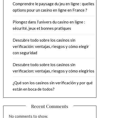
Comprendre le paysage du jeu en ligne : quelles
options pour un casino en ligne en France ?
Plongez dans l’univers du casino en ligne :
sécurité, jeux et bonnes pratiques
Descubre todo sobre los casinos sin
verificación: ventajas, riesgos y cómo elegir
con seguridad
Descubre todo sobre los casinos sin
verificacion: ventajas, riesgos y cómo elegirlos
¿Qué son los casinos sin verificación y por qué
están en boca de todos?
Recent Comments
No comments to show.