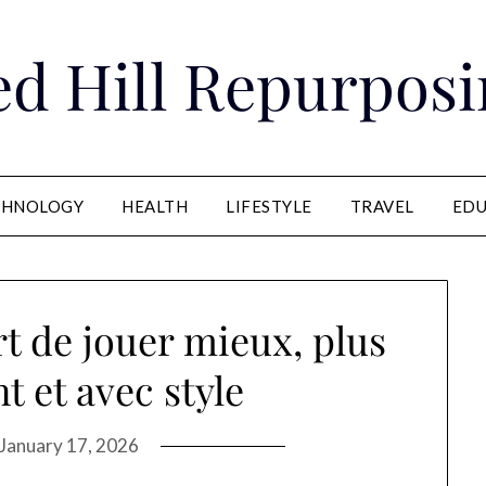
ed Hill Repurposi
CHNOLOGY
HEALTH
LIFESTYLE
TRAVEL
EDU
art de jouer mieux, plus
 et avec style
January 17, 2026