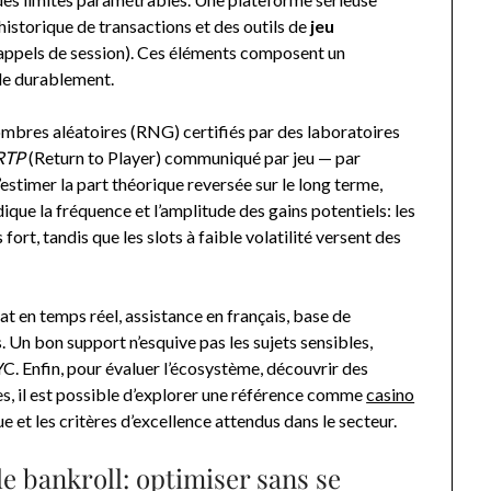
’historique de transactions et des outils de
jeu
rappels de session). Ces éléments composent un
lle durablement.
ombres aléatoires (RNG) certifiés par des laboratoires
RTP
(Return to Player) communiqué par jeu — par
stimer la part théorique reversée sur le long terme,
dique la fréquence et l’amplitude des gains potentiels: les
fort, tandis que les slots à faible volatilité versent des
at en temps réel, assistance en français, base de
s. Un bon support n’esquive pas les sujets sensibles,
YC. Enfin, pour évaluer l’écosystème, découvrir des
s, il est possible d’explorer une référence comme
casino
que et les critères d’excellence attendus dans le secteur.
e bankroll: optimiser sans se