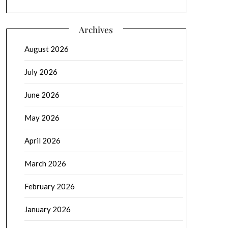
Archives
August 2026
July 2026
June 2026
May 2026
April 2026
March 2026
February 2026
January 2026