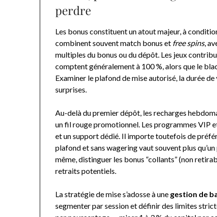
perdre
Les bonus constituent un atout majeur, à conditio
combinent souvent match bonus et
free spins
, a
multiples du bonus ou du dépôt. Les jeux contrib
comptent généralement à 100 %, alors que le bla
Examiner le plafond de mise autorisé, la durée de v
surprises.
Au-delà du premier dépôt, les recharges hebdoma
un fil rouge promotionnel. Les programmes VIP et d
et un support dédié. Il importe toutefois de préfér
plafond et sans wagering vaut souvent plus qu’un
même, distinguer les bonus “collants” (non retirab
retraits potentiels.
La stratégie de mise s’adosse à une
gestion de b
segmenter par session et définir des limites strict