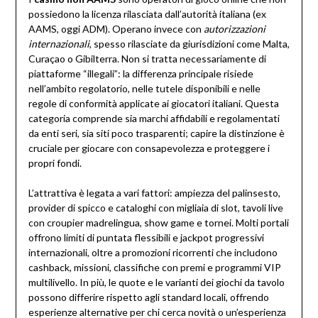
possiedono la licenza rilasciata dall’autorità italiana (ex
AAMS, oggi ADM). Operano invece con
autorizzazioni
internazionali
, spesso rilasciate da giurisdizioni come Malta,
Curaçao o Gibilterra. Non si tratta necessariamente di
piattaforme “illegali”: la differenza principale risiede
nell’ambito regolatorio, nelle tutele disponibili e nelle
regole di conformità applicate ai giocatori italiani. Questa
categoria comprende sia marchi affidabili e regolamentati
da enti seri, sia siti poco trasparenti; capire la distinzione è
cruciale per giocare con consapevolezza e proteggere i
propri fondi.
L’attrattiva è legata a vari fattori: ampiezza del palinsesto,
provider di spicco e cataloghi con migliaia di slot, tavoli live
con croupier madrelingua, show game e tornei. Molti portali
offrono limiti di puntata flessibili e jackpot progressivi
internazionali, oltre a promozioni ricorrenti che includono
cashback, missioni, classifiche con premi e programmi VIP
multilivello. In più, le quote e le varianti dei giochi da tavolo
possono differire rispetto agli standard locali, offrendo
esperienze alternative per chi cerca novità o un’esperienza