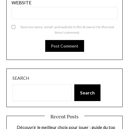
WEBSITE
Save my name, email, and website in this browser for the next
time I comment.
SEARCH
Search
Recent Posts
Découvrir le meilleur choix pour jouer : guide du top