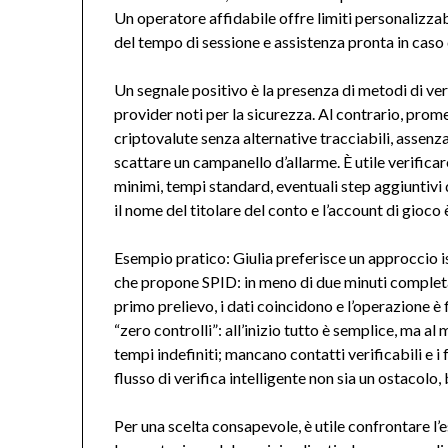
Un operatore affidabile offre limiti personalizzab
del tempo di sessione e assistenza pronta in caso 
Un segnale positivo è la presenza di metodi di ve
provider noti per la sicurezza. Al contrario, pro
criptovalute senza alternative tracciabili, assenz
scattare un campanello d’allarme. È utile verificar
minimi, tempi standard, eventuali step aggiuntivi
il nome del titolare del conto e l’account di gioco è
Esempio pratico: Giulia preferisce un approccio 
che propone SPID: in meno di due minuti completa l
primo prelievo, i dati coincidono e l’operazione è
“zero controlli”: all’inizio tutto è semplice, ma 
tempi indefiniti; mancano contatti verificabili e 
flusso di verifica intelligente non sia un ostacolo
Per una scelta consapevole, è utile confrontare l’