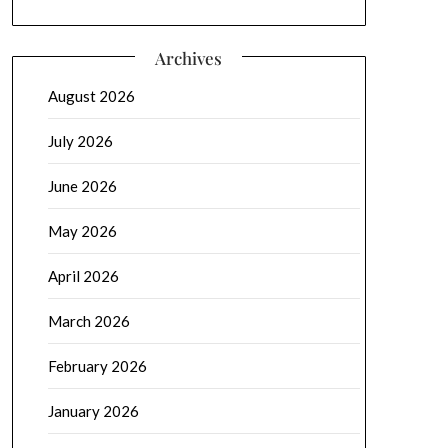
Archives
August 2026
July 2026
June 2026
May 2026
April 2026
March 2026
February 2026
January 2026