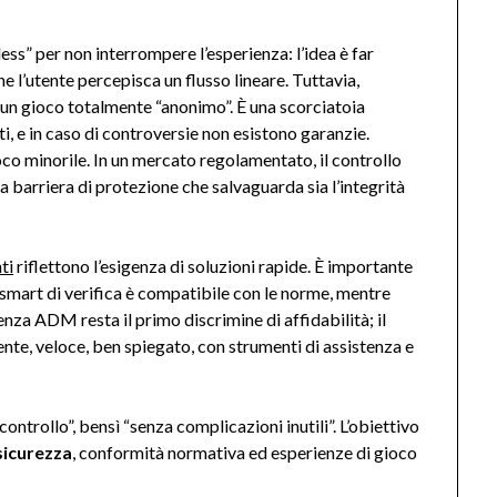
ss” per non interrompere l’esperienza: l’idea è far
e l’utente percepisca un flusso lineare. Tuttavia,
un gioco totalmente “anonimo”. È una scorciatoia
i, e in caso di controversie non esistono garanzie.
ioco minorile. In un mercato regolamentato, il controllo
a barriera di protezione che salvaguarda sia l’integrità
ti
riflettono l’esigenza di soluzioni rapide. È importante
 smart di verifica è compatibile con le norme, mentre
licenza ADM resta il primo discrimine di affidabilità; il
rente, veloce, ben spiegato, con strumenti di assistenza e
ontrollo”, bensì “senza complicazioni inutili”. L’obiettivo
sicurezza
, conformità normativa ed esperienze di gioco