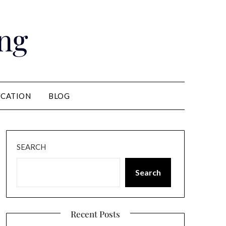
ng
CATION
BLOG
SEARCH
Search
Recent Posts