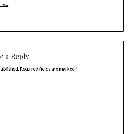
i e…
e a Reply
published.
Required fields are marked
*