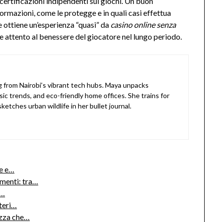
i certificazioni indipendenti sui giochi. Un buon
rmazioni, come le protegge e in quali casi effettua
e ottiene un’esperienza “quasi” da
casino online senza
 e attento al benessere del giocatore nel lungo periodo.
ng from Nairobi’s vibrant tech hubs. Maya unpacks
sic trends, and eco-friendly home offices. She trains for
etches urban wildlife in her bullet journal.
ne e…
menti: tra…
e…
iteri…
ezza che…