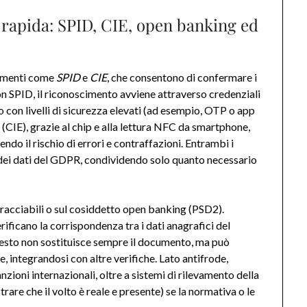
a rapida: SPID, CIE, open banking ed
trumenti come
SPID
e
CIE
, che consentono di confermare i
on SPID, il riconoscimento avviene attraverso credenziali
so con livelli di sicurezza elevati (ad esempio, OTP o app
 (CIE), grazie al chip e alla lettura NFC da smartphone,
ndo il rischio di errori e contraffazioni. Entrambi i
dei dati del GDPR, condividendo solo quanto necessario
racciabili o sul cosiddetto open banking (PSD2).
rificano la corrispondenza tra i dati anagrafici del
. Questo non sostituisce sempre il documento, ma può
e, integrandosi con altre verifiche. Lato antifrode,
zioni internazionali, oltre a sistemi di rilevamento della
rare che il volto è reale e presente) se la normativa o le