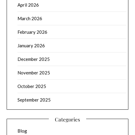
April 2026
March 2026
February 2026
January 2026
December 2025
November 2025
October 2025
September 2025
Categories
Blog