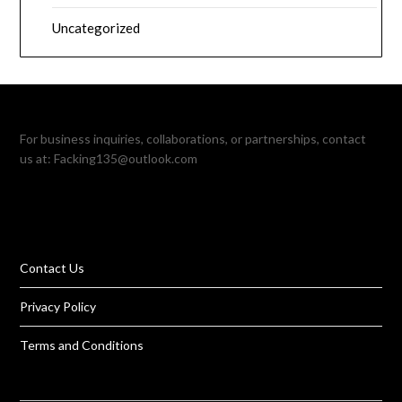
Uncategorized
For business inquiries, collaborations, or partnerships, contact
us at:
Facking135@outlook.com
Contact Us
Privacy Policy
Terms and Conditions