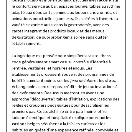
le confort: service au bar, espaces lounge, tables au rythme
adapté aux débutants comme aux joueurs chevronnés, et
animations ponctuelles (concerts, DJ, soirées à thème). La
variété s’exprime aussi dans la gastronomie, avec des
cartes intégrant des produits locaux et des menus
dégustation, de quoi prolonger la soirée sans quitter
l’établissement.
La logistique est pensée pour simplifier la visite: dress
code généralement smart casual, contrôle d’identité à
l’entrée, vestiaires, et horaires étendus. Les
établissements proposent souvent des programmes de
fidélité, cumulant points sur les
jeux de table
et les
slots
,
échangeables contre repas, crédits de jeu ou invitations à
des événements. Beaucoup mettent en avant une
approche “découverte”: tables d’initiation, explications des
règles et croupiers pédagogues pour désacraliser les
premiers pas. Cette alchimie entre patrimoine, offre
ludique éclectique et hospitalité explique pourquoi les
casinos
belges séduisent à la fois les curieux et les
habitués en quête d’une expérience raffinée, conviviale et