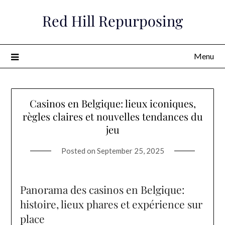
Skip
Red Hill Repurposing
to
content
Menu
Casinos en Belgique: lieux iconiques,
règles claires et nouvelles tendances du
jeu
Posted on
September 25, 2025
Panorama des casinos en Belgique:
histoire, lieux phares et expérience sur
place