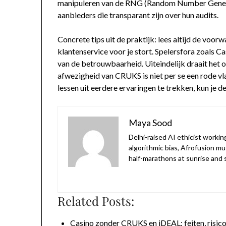
manipuleren van de RNG (Random Number Generator
aanbieders die transparant zijn over hun audits.
Concrete tips uit de praktijk: lees altijd de voor
klantenservice voor je stort. Spelersfora zoals
van de betrouwbaarheid. Uiteindelijk draait het 
afwezigheid van CRUKS is niet per se een rode vl
lessen uit eerdere ervaringen te trekken, kun je d
Maya Sood
Delhi-raised AI ethicist worki
algorithmic bias, Afrofusion mu
half-marathons at sunrise and sk
Related Posts:
Casino zonder CRUKS en iDEAL: feiten, risico