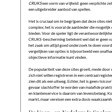
CRUKS
een vorm van vrijheid: geen verplichte ze
een uitgebreider aanbod van spellen.
Het is cruciaal om te begrijpen dat deze sites niet
complex; het is vooral de aanbieder die mogelijk
bieden. Voor de speler ligt de verantwoordelijkhe
CRUKS-bescherming betekent wel dat er geen van
het zaak om altijd goed onderzoek te doen voorda
vergelijken van opties is bijvoorbeeld een onafha
objectieve informatie kunt vinden.
De populariteit van deze sites groeit, mede door d
zich niet willen registreren in een centraal register
zien dit als een uitweg. Echter, het is geen risic
gevaar slachtoffer te worden van malafide prakti
en klantenservice is daarom van levensbelang. K
markt, maar vereisen een extra dosis waakzaamhe