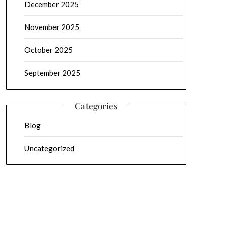
December 2025
November 2025
October 2025
September 2025
Categories
Blog
Uncategorized