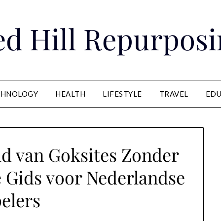
ed Hill Repurposi
CHNOLOGY
HEALTH
LIFESTYLE
TRAVEL
EDU
d van Goksites Zonder
 Gids voor Nederlandse
elers