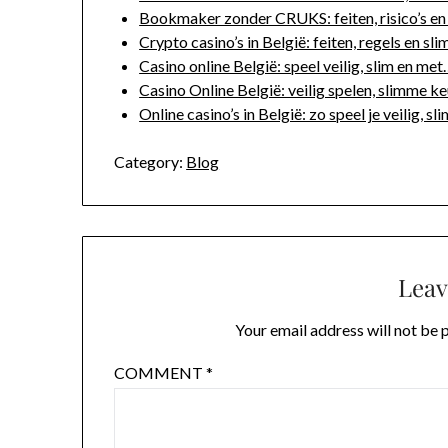
Bookmaker zonder CRUKS: feiten, risico’s e
Crypto casino’s in België: feiten, regels en s
Casino online België: speel veilig, slim en me
Casino Online België: veilig spelen, slimme 
Online casino’s in België: zo speel je veilig, sl
Category:
Blog
Leav
Your email address will not be 
COMMENT
*