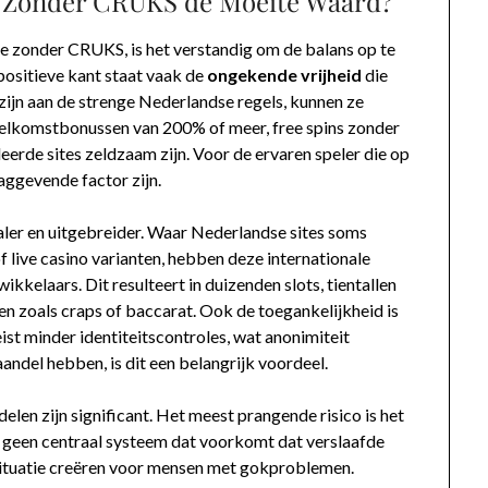
en Zonder CRUKS de Moeite Waard?
te zonder CRUKS, is het verstandig om de balans op te
positieve kant staat vaak de
ongekende vrijheid
die
ijn aan de strenge Nederlandse regels, kunnen ze
elkomstbonussen van 200% of meer, free spins zonder
leerde sites zeldzaam zijn. Voor de ervaren speler die op
aggevende factor zijn.
aler en uitgebreider. Waar Nederlandse sites soms
f live casino varianten, hebben deze internationale
kkelaars. Dit resulteert in duizenden slots, tientallen
len zoals craps of baccarat. Ook de toegankelijkheid is
reist minder identiteitscontroles, wat anonimiteit
aandel hebben, is dit een belangrijk voordeel.
delen zijn significant. Het meest prangende risico is het
 geen centraal systeem dat voorkomt dat verslaafde
 situatie creëren voor mensen met gokproblemen.