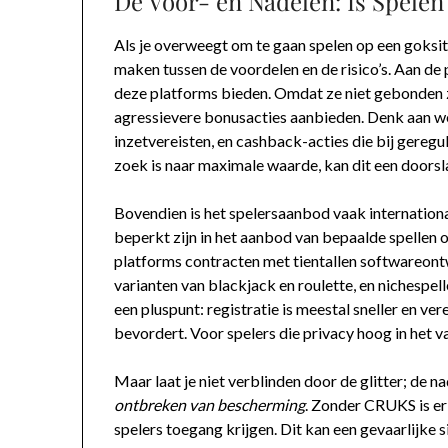
De Voor- en Nadelen: Is Spel
Als je overweegt om te gaan spelen op een goksi
maken tussen de voordelen en de risico’s. Aan de 
deze platforms bieden. Omdat ze niet gebonden z
agressievere bonusacties aanbieden. Denk aan w
inzetvereisten, en cashback-acties die bij geregu
zoek is naar maximale waarde, kan dit een doorsl
Bovendien is het spelersaanbod vaak internation
beperkt zijn in het aanbod van bepaalde spellen o
platforms contracten met tientallen softwareontwi
varianten van blackjack en roulette, en nichespel
een pluspunt: registratie is meestal sneller en ve
bevordert. Voor spelers die privacy hoog in het v
Maar laat je niet verblinden door de glitter; de na
ontbreken van bescherming
. Zonder CRUKS is er
spelers toegang krijgen. Dit kan een gevaarlijke