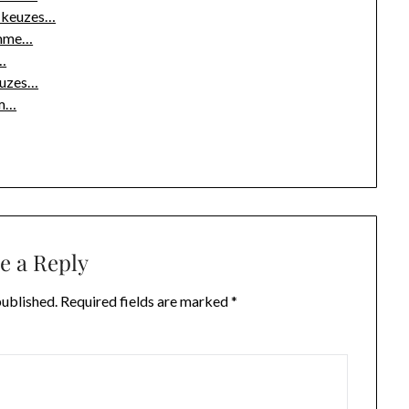
n keuzes…
limme…
t…
keuzes…
im…
e a Reply
published.
Required fields are marked
*