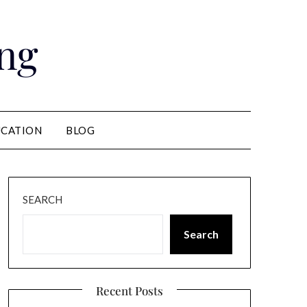
ng
CATION
BLOG
SEARCH
Search
Recent Posts