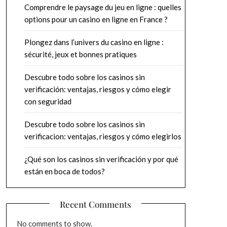
Comprendre le paysage du jeu en ligne : quelles
options pour un casino en ligne en France ?
Plongez dans l’univers du casino en ligne :
sécurité, jeux et bonnes pratiques
Descubre todo sobre los casinos sin
verificación: ventajas, riesgos y cómo elegir
con seguridad
Descubre todo sobre los casinos sin
verificacion: ventajas, riesgos y cómo elegirlos
¿Qué son los casinos sin verificación y por qué
están en boca de todos?
Recent Comments
No comments to show.