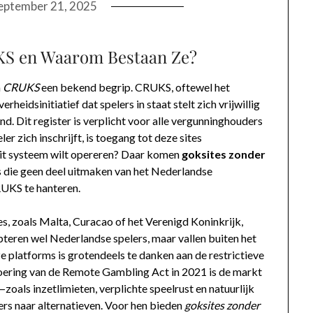
eptember 21, 2025
KS en Waarom Bestaan Ze?
m
CRUKS
een bekend begrip. CRUKS, oftewel het
rheidsinitiatief dat spelers in staat stelt zich vrijwillig
and. Dit register is verplicht voor alle vergunninghouders
r zich inschrijft, is toegang tot deze sites
dit systeem wilt opereren? Daar komen
goksites zonder
rs die geen deel uitmaken van het Nederlandse
CRUKS te hanteren.
es, zoals Malta, Curacao of het Verenigd Koninkrijk,
teren wel Nederlandse spelers, maar vallen buiten het
e platforms is grotendeels te danken aan de restrictieve
oering van de Remote Gambling Act in 2021 is de markt
zoals inzetlimieten, verplichte speelrust en natuurlijk
s naar alternatieven. Voor hen bieden
goksites zonder