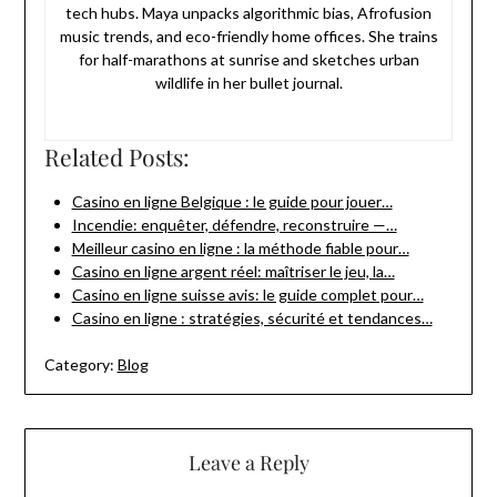
tech hubs. Maya unpacks algorithmic bias, Afrofusion
music trends, and eco-friendly home offices. She trains
for half-marathons at sunrise and sketches urban
wildlife in her bullet journal.
Related Posts:
Casino en ligne Belgique : le guide pour jouer…
Incendie: enquêter, défendre, reconstruire —…
Meilleur casino en ligne : la méthode fiable pour…
Casino en ligne argent réel: maîtriser le jeu, la…
Casino en ligne suisse avis: le guide complet pour…
Casino en ligne : stratégies, sécurité et tendances…
Category:
Blog
Leave a Reply