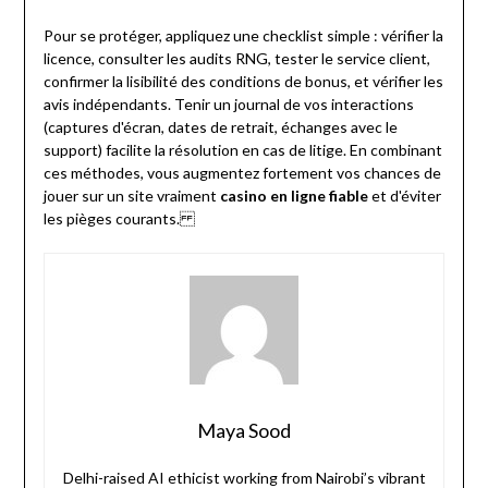
Pour se protéger, appliquez une checklist simple : vérifier la
licence, consulter les audits RNG, tester le service client,
confirmer la lisibilité des conditions de bonus, et vérifier les
avis indépendants. Tenir un journal de vos interactions
(captures d'écran, dates de retrait, échanges avec le
support) facilite la résolution en cas de litige. En combinant
ces méthodes, vous augmentez fortement vos chances de
jouer sur un site vraiment
casino en ligne fiable
et d'éviter
les pièges courants.
Maya Sood
Delhi-raised AI ethicist working from Nairobi’s vibrant