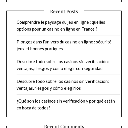
Recent Posts
Comprendre le paysage du jeu en ligne : quelles
options pour un casino en ligne en France ?
Plongez dans l’univers du casino en ligne : sécurité,
jeux et bonnes pratiques
Descubre todo sobre los casinos sin verificación:
ventajas, riesgos y cómo elegir con seguridad
Descubre todo sobre los casinos sin verificacion:
ventajas, riesgos y cómo elegirlos
¿Qué son los casinos sin verificación y por qué están
en boca de todos?
Recent Comments