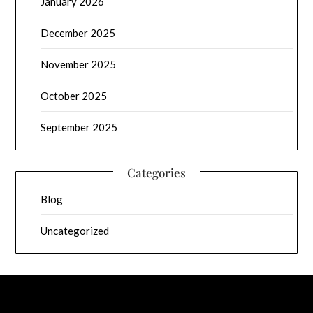
January 2026
December 2025
November 2025
October 2025
September 2025
Categories
Blog
Uncategorized