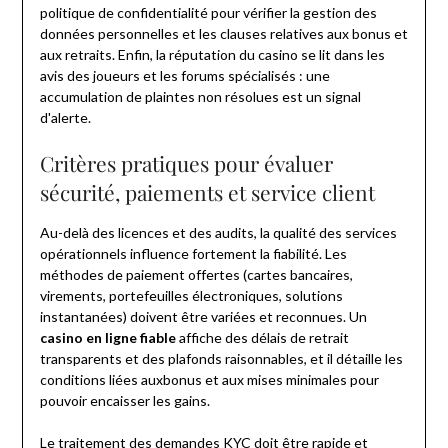
politique de confidentialité pour vérifier la gestion des
données personnelles et les clauses relatives aux bonus et
aux retraits. Enfin, la réputation du casino se lit dans les
avis des joueurs et les forums spécialisés : une
accumulation de plaintes non résolues est un signal
d'alerte.
Critères pratiques pour évaluer
sécurité, paiements et service client
Au-delà des licences et des audits, la qualité des services
opérationnels influence fortement la fiabilité. Les
méthodes de paiement offertes (cartes bancaires,
virements, portefeuilles électroniques, solutions
instantanées) doivent être variées et reconnues. Un
casino en ligne fiable
affiche des délais de retrait
transparents et des plafonds raisonnables, et il détaille les
conditions liées auxbonus et aux mises minimales pour
pouvoir encaisser les gains.
Le traitement des demandes KYC doit être rapide et