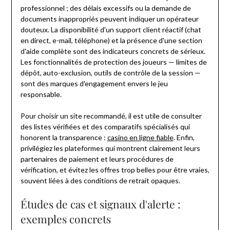
professionnel ; des délais excessifs ou la demande de
documents inappropriés peuvent indiquer un opérateur
douteux. La disponibilité d'un support client réactif (chat
en direct, e-mail, téléphone) et la présence d'une section
d'aide complète sont des indicateurs concrets de sérieux.
Les fonctionnalités de protection des joueurs — limites de
dépôt, auto-exclusion, outils de contrôle de la session —
sont des marques d'engagement envers le jeu
responsable.
Pour choisir un site recommandé, il est utile de consulter
des listes vérifiées et des comparatifs spécialisés qui
honorent la transparence :
casino en ligne fiable
. Enfin,
privilégiez les plateformes qui montrent clairement leurs
partenaires de paiement et leurs procédures de
vérification, et évitez les offres trop belles pour être vraies,
souvent liées à des conditions de retrait opaques.
Études de cas et signaux d'alerte :
exemples concrets