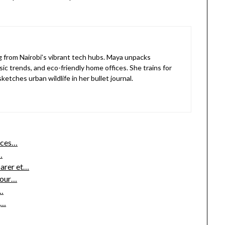
ng from Nairobi’s vibrant tech hubs. Maya unpacks
sic trends, and eco-friendly home offices. She trains for
etches urban wildlife in her bullet journal.
ances…
…
parer et…
 pour…
a…
,…