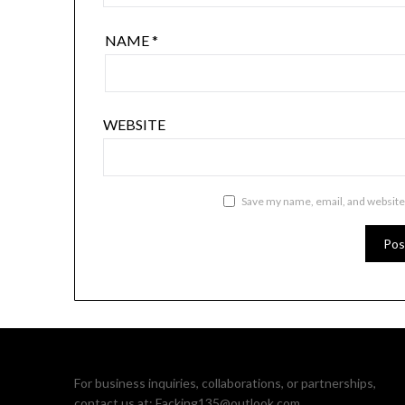
NAME
*
WEBSITE
Save my name, email, and website 
For business inquiries, collaborations, or partnerships,
contact us at:
Facking135@outlook.com