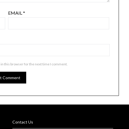
EMAIL
*
in this browser for the next time I comment.
Contact Us