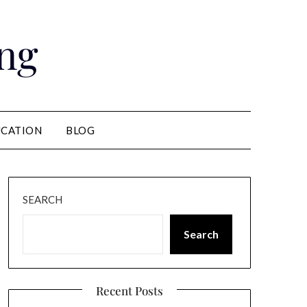
ng
CATION
BLOG
SEARCH
Search
Recent Posts