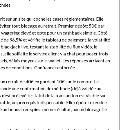
chées.
it sur un site qui coche les cases réglementaires. Elle
viter tout blocage au retrait. Premier dépôt: 50€ par
au wagering élevé et opte pour un cashback simple. Côté
 de 96,5% et vérifie le tableau de paiement, la volatilité
lackjack live, testant la stabilité du flux vidéo, le
 elle sollicite le service client via chat pour poser trois
uels, délais moyens sur e-wallet. Les réponses arrivent en
ges de conditions. Confiance renforcée.
e un retrait de 40€ en gardant 10€ sur le compte. Le
mande une confirmation de méthode (déjà validée au
n’est prélevé, le statut de la transaction est visible sur
fiable, un prérequis indispensable. Elle répète l’exercice
isé un bonus free spins: même résultat, aucun blocage lié