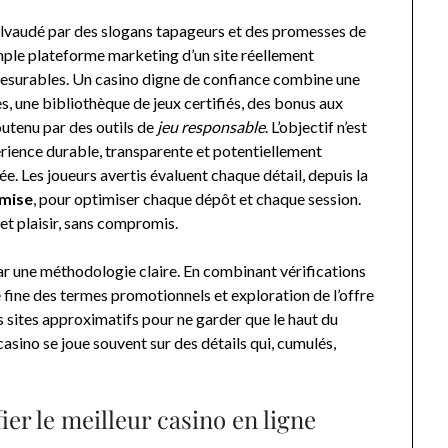
lvaudé par des slogans tapageurs et des promesses de
ple plateforme marketing d’un site réellement
mesurables. Un casino digne de confiance combine une
, une bibliothèque de jeux certifiés, des bonus aux
soutenu par des outils de
jeu responsable
. L’objectif n’est
érience durable, transparente et potentiellement
ée. Les joueurs avertis évaluent chaque détail, depuis la
 mise
, pour optimiser chaque dépôt et chaque session.
r et plaisir, sans compromis.
une méthodologie claire. En combinant vérifications
re fine des termes promotionnels et exploration de l’offre
es sites approximatifs pour ne garder que le haut du
casino se joue souvent sur des détails qui, cumulés,
ier le meilleur casino en ligne