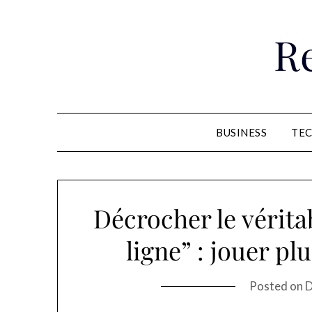
Skip
to
R
content
BUSINESS
TE
Décrocher le vérita
ligne” : jouer pl
Posted on
D