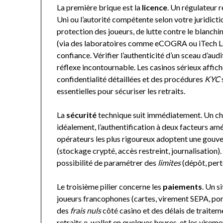
La première brique est la
licence
. Un régulateur
Uni ou l’autorité compétente selon votre juridict
protection des joueurs, de lutte contre le blanchi
(via des laboratoires comme eCOGRA ou iTech La
confiance. Vérifier l’authenticité d’un sceau d’audit
réflexe incontournable. Les casinos sérieux affich
confidentialité détaillées et des procédures
KYC
essentielles pour sécuriser les retraits.
La
sécurité
technique suit immédiatement. Un c
idéalement, l’authentification à deux facteurs amé
opérateurs les plus rigoureux adoptent une gouve
(stockage crypté, accès restreint, journalisation).
possibilité de paramétrer des
limites
(dépôt, pert
Le troisième pilier concerne les
paiements
. Un s
joueurs francophones (cartes, virement SEPA, port
des
frais nuls
côté casino et des délais de traiteme
retraits e-wallet en quelques heures, et les vireme