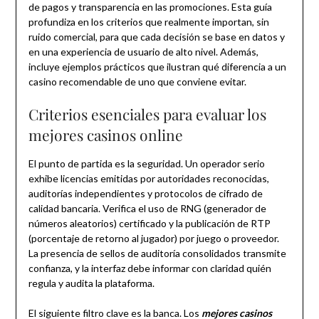
de pagos y transparencia en las promociones. Esta guía
profundiza en los criterios que realmente importan, sin
ruido comercial, para que cada decisión se base en datos y
en una experiencia de usuario de alto nivel. Además,
incluye ejemplos prácticos que ilustran qué diferencia a un
casino recomendable de uno que conviene evitar.
Criterios esenciales para evaluar los
mejores casinos online
El punto de partida es la seguridad. Un operador serio
exhibe licencias emitidas por autoridades reconocidas,
auditorías independientes y protocolos de cifrado de
calidad bancaria. Verifica el uso de RNG (generador de
números aleatorios) certificado y la publicación de RTP
(porcentaje de retorno al jugador) por juego o proveedor.
La presencia de sellos de auditoría consolidados transmite
confianza, y la interfaz debe informar con claridad quién
regula y audita la plataforma.
El siguiente filtro clave es la banca. Los
mejores casinos