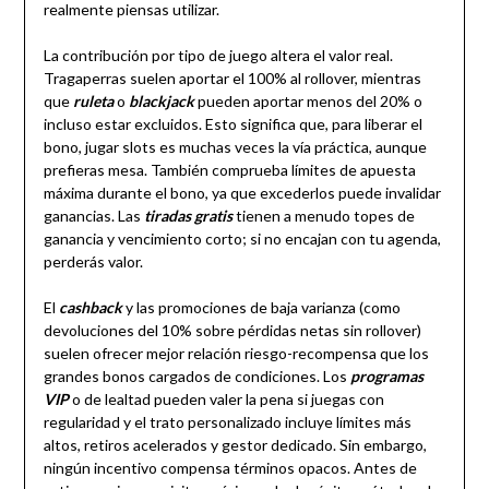
realmente piensas utilizar.
La contribución por tipo de juego altera el valor real.
Tragaperras suelen aportar el 100% al rollover, mientras
que
ruleta
o
blackjack
pueden aportar menos del 20% o
incluso estar excluidos. Esto significa que, para liberar el
bono, jugar slots es muchas veces la vía práctica, aunque
prefieras mesa. También comprueba límites de apuesta
máxima durante el bono, ya que excederlos puede invalidar
ganancias. Las
tiradas gratis
tienen a menudo topes de
ganancia y vencimiento corto; si no encajan con tu agenda,
perderás valor.
El
cashback
y las promociones de baja varianza (como
devoluciones del 10% sobre pérdidas netas sin rollover)
suelen ofrecer mejor relación riesgo-recompensa que los
grandes bonos cargados de condiciones. Los
programas
VIP
o de lealtad pueden valer la pena si juegas con
regularidad y el trato personalizado incluye límites más
altos, retiros acelerados y gestor dedicado. Sin embargo,
ningún incentivo compensa términos opacos. Antes de