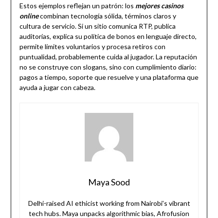
Estos ejemplos reflejan un patrón: los
mejores casinos
online
combinan tecnología sólida, términos claros y
cultura de servicio. Si un sitio comunica RTP, publica
auditorías, explica su política de bonos en lenguaje directo,
permite límites voluntarios y procesa retiros con
puntualidad, probablemente cuida al jugador. La reputación
no se construye con slogans, sino con cumplimiento diario:
pagos a tiempo, soporte que resuelve y una plataforma que
ayuda a jugar con cabeza.
Maya Sood
Delhi-raised AI ethicist working from Nairobi’s vibrant
tech hubs. Maya unpacks algorithmic bias, Afrofusion