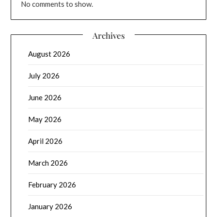
No comments to show.
Archives
August 2026
July 2026
June 2026
May 2026
April 2026
March 2026
February 2026
January 2026