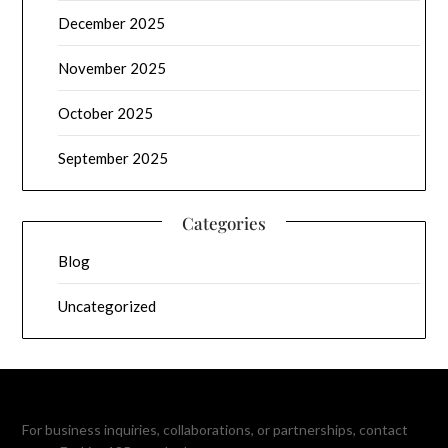
December 2025
November 2025
October 2025
September 2025
Categories
Blog
Uncategorized
For business inquiries, collaborations, or partnerships, contact