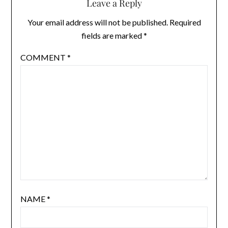
Leave a Reply
Your email address will not be published.
Required
fields are marked
*
COMMENT
*
NAME
*