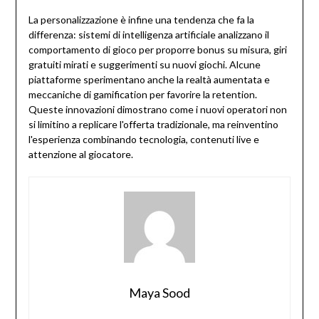
La personalizzazione è infine una tendenza che fa la
differenza: sistemi di intelligenza artificiale analizzano il
comportamento di gioco per proporre bonus su misura, giri
gratuiti mirati e suggerimenti su nuovi giochi. Alcune
piattaforme sperimentano anche la realtà aumentata e
meccaniche di gamification per favorire la retention.
Queste innovazioni dimostrano come i nuovi operatori non
si limitino a replicare l'offerta tradizionale, ma reinventino
l'esperienza combinando tecnologia, contenuti live e
attenzione al giocatore.
Maya Sood