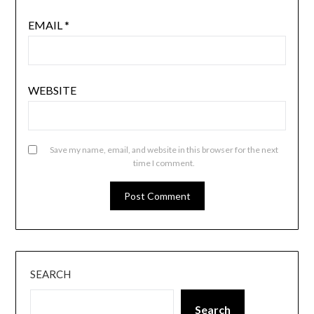
EMAIL
*
WEBSITE
Save my name, email, and website in this browser for the next
time I comment.
SEARCH
Search