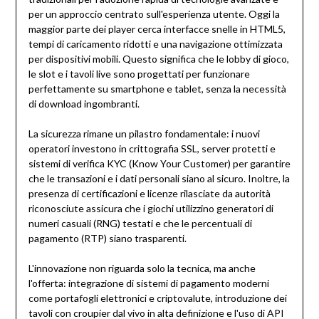
per un approccio centrato sull'esperienza utente. Oggi la
maggior parte dei player cerca interfacce snelle in HTML5,
tempi di caricamento ridotti e una navigazione ottimizzata
per dispositivi mobili. Questo significa che le lobby di gioco,
le slot e i tavoli live sono progettati per funzionare
perfettamente su smartphone e tablet, senza la necessità
di download ingombranti.
La sicurezza rimane un pilastro fondamentale: i nuovi
operatori investono in crittografia SSL, server protetti e
sistemi di verifica KYC (Know Your Customer) per garantire
che le transazioni e i dati personali siano al sicuro. Inoltre, la
presenza di certificazioni e licenze rilasciate da autorità
riconosciute assicura che i giochi utilizzino generatori di
numeri casuali (RNG) testati e che le percentuali di
pagamento (RTP) siano trasparenti.
L'innovazione non riguarda solo la tecnica, ma anche
l'offerta: integrazione di sistemi di pagamento moderni
come portafogli elettronici e criptovalute, introduzione dei
tavoli con croupier dal vivo in alta definizione e l'uso di API