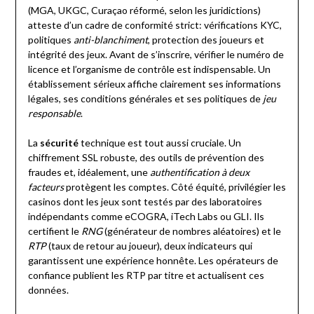
(MGA, UKGC, Curaçao réformé, selon les juridictions)
atteste d’un cadre de conformité strict: vérifications KYC,
politiques
anti-blanchiment
, protection des joueurs et
intégrité des jeux. Avant de s’inscrire, vérifier le numéro de
licence et l’organisme de contrôle est indispensable. Un
établissement sérieux affiche clairement ses informations
légales, ses conditions générales et ses politiques de
jeu
responsable
.
La
sécurité
technique est tout aussi cruciale. Un
chiffrement SSL robuste, des outils de prévention des
fraudes et, idéalement, une
authentification à deux
facteurs
protègent les comptes. Côté équité, privilégier les
casinos dont les jeux sont testés par des laboratoires
indépendants comme eCOGRA, iTech Labs ou GLI. Ils
certifient le
RNG
(générateur de nombres aléatoires) et le
RTP
(taux de retour au joueur), deux indicateurs qui
garantissent une expérience honnête. Les opérateurs de
confiance publient les RTP par titre et actualisent ces
données.