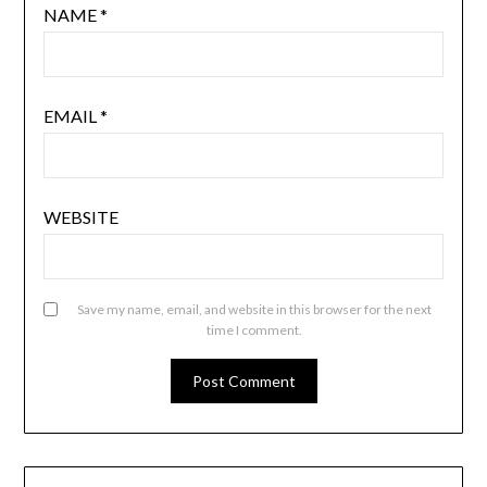
NAME
*
EMAIL
*
WEBSITE
Save my name, email, and website in this browser for the next
time I comment.