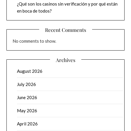
¿Qué son los casinos sin verificación y por qué están
en boca de todos?
Recent Comments
No comments to show.
Archives
August 2026
July 2026
June 2026
May 2026
April 2026