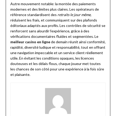
Autre mouvement notable: la montée des paiements
modernes et des limites plus claires. Les opérateurs de
référence standardisent des
retraits le jour même
,
réduisent les frais, et communiquent sur des plafonds
éditoriaux adaptés aux profils. Les contrôles de sécurité se
renforcent sans alourdir l’expérience, grâce à des
vérifications documentaires fluides et segmentées. Le
meilleur casino en ligne
de demain réunit ainsi conformité,
rapidité, diversité ludique et responsabilité, tout en offrant
une navigation impeccable et un service client réellement
utile. En évitant les conditions opaques, les licences
douteuses et les délais flous, chaque joueur met toutes
les chances de son côté pour une expérience à la fois sûre
et plaisante.