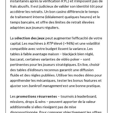
instantanés après la vérification KYC) et n’imposent pas de
frais abusifs. Il est judicieux de valider son identité tôt pour
accélérer les retraits. Un bon casino différencie le temps
de traitement interne (idéalement quelques heures) et le
temps bancaire, et offre des limites de retrait élevées
adaptées aux joueurs réguliers.
La
sélection des jeux
peut augmenter l’efficacité de votre
capital. Les machines à
RTP
élevé (>96%) et une volatilité
compatible avec votre budget lissent la variance. Les
tables à faible avantage maison – blackjack bien réglé,
baccarat, certaines variantes de vidéo poker – sont
pertinentes pour les joueurs stratégiques. En live, choisir
des tables d’éditeurs reconnus garantit une diffusion
fluide et des règles publiées. Utiliser les modes démo pour
appréhender les mécaniques, tester les bonus features et
ajuster son
bankroll management
est une bonne pratique.
Les
promotions récurrentes
– tournois à leaderboard,
missions, drops & wins – peuvent apporter de la valeur
additionnelle si elles n’exigent pas de mise
disproportionnée. Pour comparer objectivement les offres,