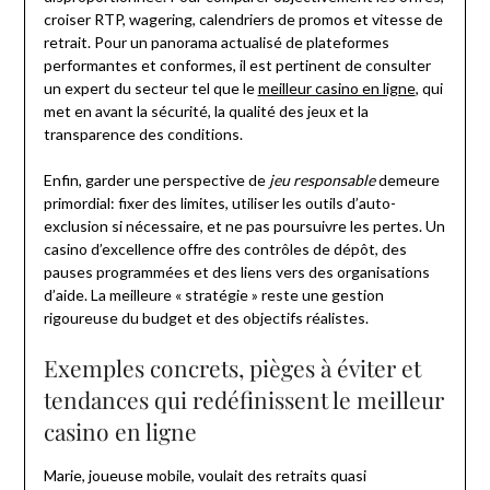
croiser RTP, wagering, calendriers de promos et vitesse de
retrait. Pour un panorama actualisé de plateformes
performantes et conformes, il est pertinent de consulter
un expert du secteur tel que le
meilleur casino en ligne
, qui
met en avant la sécurité, la qualité des jeux et la
transparence des conditions.
Enfin, garder une perspective de
jeu responsable
demeure
primordial: fixer des limites, utiliser les outils d’auto-
exclusion si nécessaire, et ne pas poursuivre les pertes. Un
casino d’excellence offre des contrôles de dépôt, des
pauses programmées et des liens vers des organisations
d’aide. La meilleure « stratégie » reste une gestion
rigoureuse du budget et des objectifs réalistes.
Exemples concrets, pièges à éviter et
tendances qui redéfinissent le meilleur
casino en ligne
Marie, joueuse mobile, voulait des retraits quasi