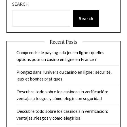
SEARCH
Search
Recent Posts
Comprendre le paysage du jeu en ligne : quelles
options pour un casino en ligne en France ?
Plongez dans l’univers du casino en ligne : sécurité,
jeux et bonnes pratiques
Descubre todo sobre los casinos sin verificación:
ventajas, riesgos y cómo elegir con seguridad
Descubre todo sobre los casinos sin verificacion:
ventajas, riesgos y cómo elegirlos