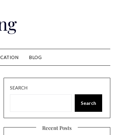
ng
CATION
BLOG
SEARCH
Search
Recent Posts