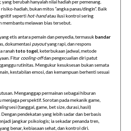
 yang berubah hanyalah nilai hadiah per pemenang.
risiko-hadiah, bukan mitos “angka panas/dingin”. Baik
nitif seperti
hot-hand
atau ilusi kontrol sering
n membantu melawan bias tersebut.
 yang etis antara pemain dan penyedia, termasuk
bandar
las, dokumentasi
payout
yang rapi, dan respons
da ranah
toto togel
, keterbukaan jadwal, metode
yaan. Fitur
cooling-off
dan pengecualian diri patut
ngganggu rutinitas. Mengukur kesuksesan bukan semata
 main, kestabilan emosi, dan kemampuan berhenti sesuai
eputusan. Menganggap permainan sebagai hiburan
enjaga perspektif. Sorotan pada mekanik game,
aling
sesi (tanggal, game, bet size, durasi, hasil)
 Dengan pendekatan yang lebih sadar dan berbasis
enjadi jangkar psikologis; ia sekadar penanda tren,
ang benar, kebiasaan sehat, dan kontrol diri.