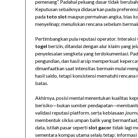
pemenang”. Padahal peluang dasar tidak berubah;
Keputusan sebaiknya didasarkan pada preferensi 
pada
toto slot
maupun permainan angka, bias kog
menyelinap; menuliskan rencana sebelum bermai
Pertimbangkan pula reputasi operator. Interaksi
togel
berizin, ditandai dengan alur klaim yang je
penyelesaian sengketa yang terdokumentasi. Pa
pengundian, dan hasil arsip memperkuat keperca
dimanfaatkan saat intensitas bermain mulai me
hasil saldo, tetapi konsistensi mematuhi rencana
batas.
Akhirnya, posisi mental menentukan kualitas k
berisiko—bukan sumber pendapatan—membantu m
validasi reputasi platform, serta kebiasaan
journ
membentuk siklus umpan balik yang bermanfaat.
data, istilah pasar seperti
slot gacor
tidak lagi m
sementara kompas utama selalu tetap: informasi y