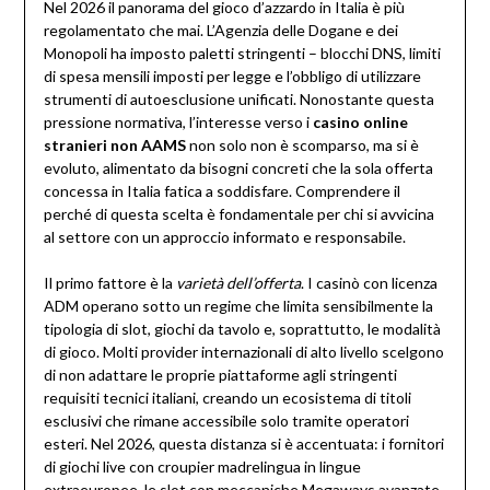
Nel 2026 il panorama del gioco d’azzardo in Italia è più
regolamentato che mai. L’Agenzia delle Dogane e dei
Monopoli ha imposto paletti stringenti – blocchi DNS, limiti
di spesa mensili imposti per legge e l’obbligo di utilizzare
strumenti di autoesclusione unificati. Nonostante questa
pressione normativa, l’interesse verso i
casino online
stranieri non AAMS
non solo non è scomparso, ma si è
evoluto, alimentato da bisogni concreti che la sola offerta
concessa in Italia fatica a soddisfare. Comprendere il
perché di questa scelta è fondamentale per chi si avvicina
al settore con un approccio informato e responsabile.
Il primo fattore è la
varietà dell’offerta
. I casinò con licenza
ADM operano sotto un regime che limita sensibilmente la
tipologia di slot, giochi da tavolo e, soprattutto, le modalità
di gioco. Molti provider internazionali di alto livello scelgono
di non adattare le proprie piattaforme agli stringenti
requisiti tecnici italiani, creando un ecosistema di titoli
esclusivi che rimane accessibile solo tramite operatori
esteri. Nel 2026, questa distanza si è accentuata: i fornitori
di giochi live con croupier madrelingua in lingue
extraeuropee, le slot con meccaniche Megaways avanzate