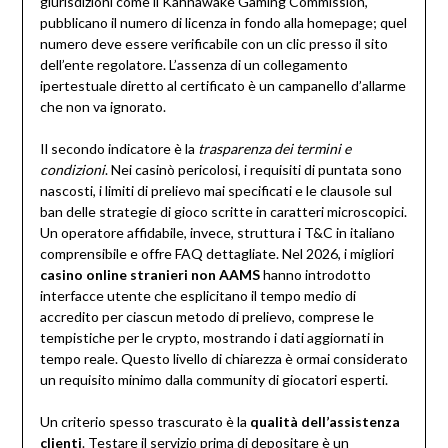
giurisdizioni come il Kahnawake Gaming Commission,
pubblicano il numero di licenza in fondo alla homepage; quel
numero deve essere verificabile con un clic presso il sito
dell’ente regolatore. L’assenza di un collegamento
ipertestuale diretto al certificato è un campanello d’allarme
che non va ignorato.
Il secondo indicatore è la
trasparenza dei termini e
condizioni
. Nei casinò pericolosi, i requisiti di puntata sono
nascosti, i limiti di prelievo mai specificati e le clausole sul
ban delle strategie di gioco scritte in caratteri microscopici.
Un operatore affidabile, invece, struttura i T&C in italiano
comprensibile e offre FAQ dettagliate. Nel 2026, i migliori
casino online stranieri non AAMS
hanno introdotto
interfacce utente che esplicitano il tempo medio di
accredito per ciascun metodo di prelievo, comprese le
tempistiche per le crypto, mostrando i dati aggiornati in
tempo reale. Questo livello di chiarezza è ormai considerato
un requisito minimo dalla community di giocatori esperti.
Un criterio spesso trascurato è la
qualità dell’assistenza
clienti
. Testare il servizio prima di depositare è un