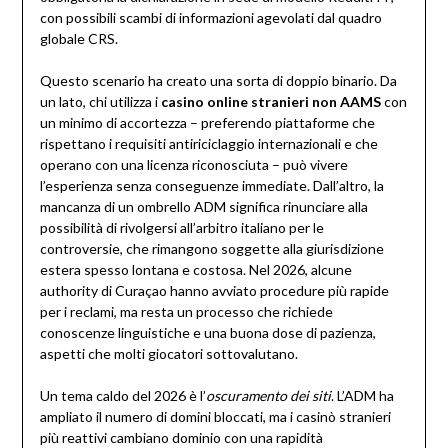
con possibili scambi di informazioni agevolati dal quadro
globale CRS.
Questo scenario ha creato una sorta di doppio binario. Da
un lato, chi utilizza i
casino online stranieri non AAMS
con
un minimo di accortezza – preferendo piattaforme che
rispettano i requisiti antiriciclaggio internazionali e che
operano con una licenza riconosciuta – può vivere
l’esperienza senza conseguenze immediate. Dall’altro, la
mancanza di un ombrello ADM significa rinunciare alla
possibilità di rivolgersi all’arbitro italiano per le
controversie, che rimangono soggette alla giurisdizione
estera spesso lontana e costosa. Nel 2026, alcune
authority di Curaçao hanno avviato procedure più rapide
per i reclami, ma resta un processo che richiede
conoscenze linguistiche e una buona dose di pazienza,
aspetti che molti giocatori sottovalutano.
Un tema caldo del 2026 è l’
oscuramento dei siti
. L’ADM ha
ampliato il numero di domini bloccati, ma i casinò stranieri
più reattivi cambiano dominio con una rapidità