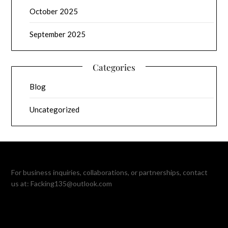
October 2025
September 2025
Categories
Blog
Uncategorized
For business inquiries, collaborations, or partnerships, contact
us at:
Facking135@outlook.com