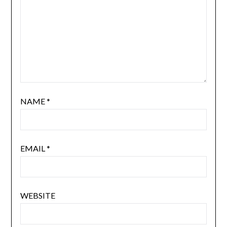
NAME
*
EMAIL
*
WEBSITE