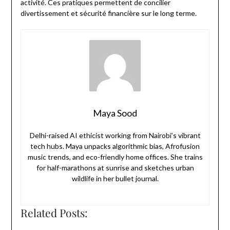
activité. Ces pratiques permettent de concilier
divertissement et sécurité financière sur le long terme.
Maya Sood
Delhi-raised AI ethicist working from Nairobi’s vibrant
tech hubs. Maya unpacks algorithmic bias, Afrofusion
music trends, and eco-friendly home offices. She trains
for half-marathons at sunrise and sketches urban
wildlife in her bullet journal.
Related Posts: