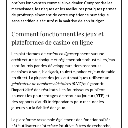
options innovantes comme le live dealer. Comprendre les
mécanismes, les risques et les meilleures pratiques permet
de profiter pleinement de cette expérience numérique
sans sacrifier la sécurité ni la maîtrise de son budget.
Comment fonctionnent les jeux et
plateformes de casino en ligne
Les plateformes de
casino en ligne
reposent sur une
architecture technique et réglementaire robuste. Les jeux
sont fournis par des développeurs tiers reconnus :
machines à sous, blackjack, roulette, poker et jeux de table
en direct. La plupart des jeux automatiques utilisent un
générateur de nombres aléatoires (RNG)
qui garantit
l'impartialité des résultats. Les fournisseurs publient
souvent les pourcentages de retour au joueur (
RTP
) et
des rapports d'audit indépendants pour rassurer les
joueurs sur la fiabilité des jeux.
La plateforme rassemble également des fonctionnalités
côté utilisateur : interface intuitive, filtres de recherche,