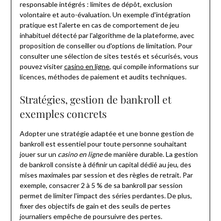
responsable intégrés : limites de dépôt, exclusion
volontaire et auto-évaluation. Un exemple d'intégration
pratique est l'alerte en cas de comportement de jeu
inhabituel détecté par l'algorithme de la plateforme, avec
proposition de conseiller ou d'options de limitation. Pour
consulter une sélection de sites testés et sécurisés, vous
pouvez visiter
casino en ligne
, qui compile informations sur
licences, méthodes de paiement et audits techniques.
Stratégies, gestion de bankroll et
exemples concrets
Adopter une stratégie adaptée et une bonne gestion de
bankroll est essentiel pour toute personne souhaitant
jouer sur un
casino en ligne
de manière durable. La gestion
de bankroll consiste à définir un capital dédié au jeu, des
mises maximales par session et des règles de retrait. Par
exemple, consacrer 2 à 5 % de sa bankroll par session
permet de limiter l'impact des séries perdantes. De plus,
fixer des objectifs de gain et des seuils de pertes
journaliers empêche de poursuivre des pertes.