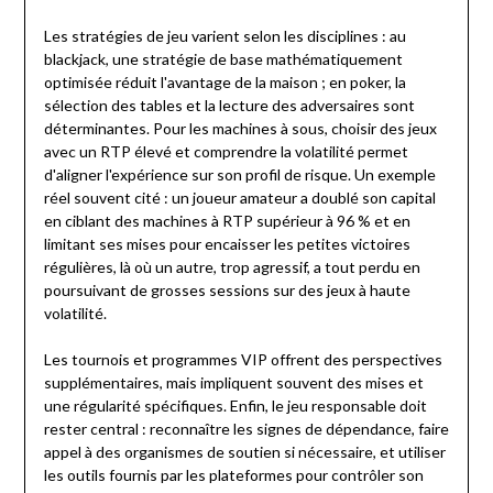
Les stratégies de jeu varient selon les disciplines : au
blackjack, une stratégie de base mathématiquement
optimisée réduit l'avantage de la maison ; en poker, la
sélection des tables et la lecture des adversaires sont
déterminantes. Pour les machines à sous, choisir des jeux
avec un RTP élevé et comprendre la volatilité permet
d'aligner l'expérience sur son profil de risque. Un exemple
réel souvent cité : un joueur amateur a doublé son capital
en ciblant des machines à RTP supérieur à 96 % et en
limitant ses mises pour encaisser les petites victoires
régulières, là où un autre, trop agressif, a tout perdu en
poursuivant de grosses sessions sur des jeux à haute
volatilité.
Les tournois et programmes VIP offrent des perspectives
supplémentaires, mais impliquent souvent des mises et
une régularité spécifiques. Enfin, le jeu responsable doit
rester central : reconnaître les signes de dépendance, faire
appel à des organismes de soutien si nécessaire, et utiliser
les outils fournis par les plateformes pour contrôler son