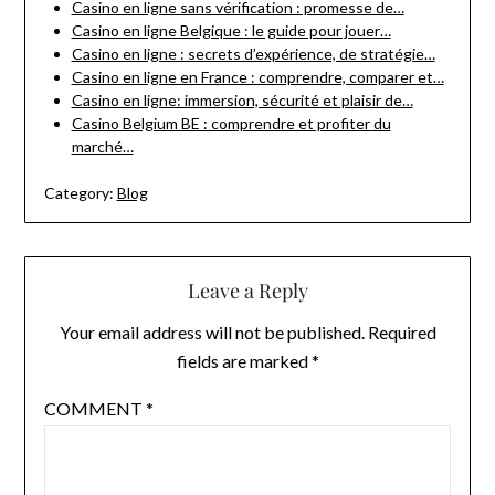
Casino en ligne sans vérification : promesse de…
Casino en ligne Belgique : le guide pour jouer…
Casino en ligne : secrets d’expérience, de stratégie…
Casino en ligne en France : comprendre, comparer et…
Casino en ligne: immersion, sécurité et plaisir de…
Casino Belgium BE : comprendre et profiter du
marché…
Category:
Blog
Leave a Reply
Your email address will not be published.
Required
fields are marked
*
COMMENT
*