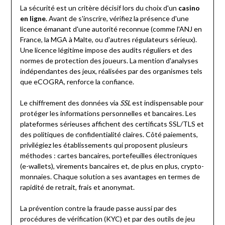
La sécurité est un critère décisif lors du choix d'un
casino
en ligne
. Avant de s'inscrire, vérifiez la présence d'une
licence émanant d'une autorité reconnue (comme l'ANJ en
France, la MGA à Malte, ou d'autres régulateurs sérieux).
Une licence légitime impose des audits réguliers et des
normes de protection des joueurs. La mention d'analyses
indépendantes des jeux, réalisées par des organismes tels
que eCOGRA, renforce la confiance.
Le chiffrement des données via
SSL
est indispensable pour
protéger les informations personnelles et bancaires. Les
plateformes sérieuses affichent des certificats SSL/TLS et
des politiques de confidentialité claires. Côté paiements,
privilégiez les établissements qui proposent plusieurs
méthodes : cartes bancaires, portefeuilles électroniques
(e-wallets), virements bancaires et, de plus en plus, crypto-
monnaies. Chaque solution a ses avantages en termes de
rapidité de retrait, frais et anonymat.
La prévention contre la fraude passe aussi par des
procédures de vérification (KYC) et par des outils de jeu