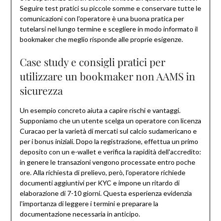
Seguire test pratici su piccole somme e conservare tutte le
comunicazioni con l'operatore è una buona pratica per
tutelarsi nel lungo termine e scegliere in modo informato il
bookmaker che meglio risponde alle proprie esigenze.
Case study e consigli pratici per
utilizzare un bookmaker non AAMS in
sicurezza
Un esempio concreto aiuta a capire rischi e vantaggi.
Supponiamo che un utente scelga un operatore con licenza
Curacao per la varietà di mercati sul calcio sudamericano e
per i bonus iniziali. Dopo la registrazione, effettua un primo
deposito con un e-wallet e verifica la rapidità dell'accredito:
in genere le transazioni vengono processate entro poche
ore. Alla richiesta di prelievo, però, l'operatore richiede
documenti aggiuntivi per KYC e impone un ritardo di
elaborazione di 7-10 giorni. Questa esperienza evidenzia
l'importanza di leggere i termini e preparare la
documentazione necessaria in anticipo.