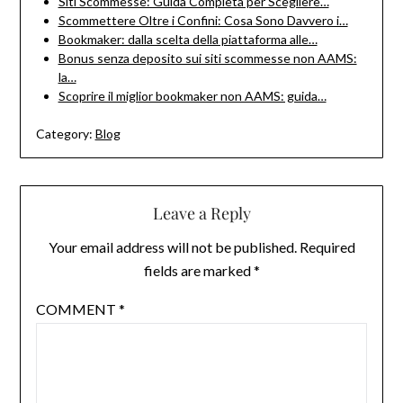
Siti Scommesse: Guida Completa per Scegliere…
Scommettere Oltre i Confini: Cosa Sono Davvero i…
Bookmaker: dalla scelta della piattaforma alle…
Bonus senza deposito sui siti scommesse non AAMS:
la…
Scoprire il miglior bookmaker non AAMS: guida…
Category:
Blog
Leave a Reply
Your email address will not be published.
Required
fields are marked
*
COMMENT
*