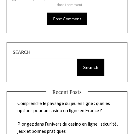
time I comment.
SEARCH
Search
Recent Posts
Comprendre le paysage du jeu en ligne : quelles
options pour un casino en ligne en France ?
Plongez dans l’univers du casino en ligne : sécurité,
jeux et bonnes pratiques