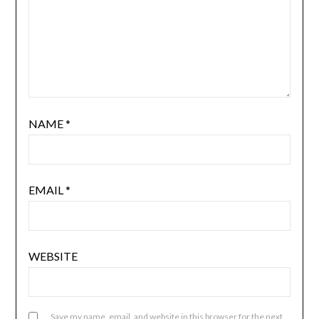
NAME
*
EMAIL
*
WEBSITE
Save my name, email, and website in this browser for the next