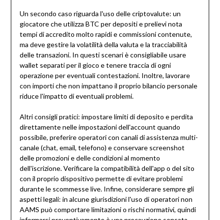
Un secondo caso riguarda l'uso delle criptovalute: un
giocatore che utilizza BTC per depositi e prelievi nota
tempi di accredito molto rapidi e commissioni contenute,
ma deve gestire la volatilità della valuta e la tracciabilità
delle transazioni. In questi scenari è consigliabile usare
wallet separati per il gioco e tenere traccia di ogni
operazione per eventuali contestazioni. Inoltre, lavorare
con importi che non impattano il proprio bilancio personale
riduce l'impatto di eventuali problemi.
Altri consigli pratici: impostare limiti di deposito e perdita
direttamente nelle impostazioni dell'account quando
possibile, preferire operatori con canali di assistenza multi-
canale (chat, email, telefono) e conservare screenshot
delle promozioni e delle condizioni al momento
dell'iscrizione. Verificare la compatibilità dell'app o del sito
con il proprio dispositivo permette di evitare problemi
durante le scommesse live. Infine, considerare sempre gli
aspetti legali: in alcune giurisdizioni l'uso di operatori non
AAMS può comportare limitazioni o rischi normativi, quindi
informarsi preventivamente è una precauzione sensata.