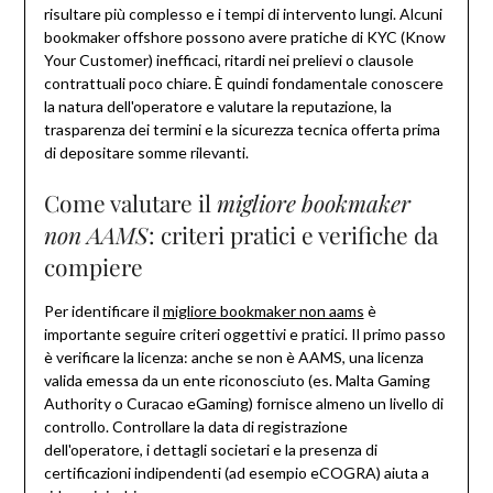
risultare più complesso e i tempi di intervento lungi. Alcuni
bookmaker offshore possono avere pratiche di KYC (Know
Your Customer) inefficaci, ritardi nei prelievi o clausole
contrattuali poco chiare. È quindi fondamentale conoscere
la natura dell'operatore e valutare la reputazione, la
trasparenza dei termini e la sicurezza tecnica offerta prima
di depositare somme rilevanti.
Come valutare il
migliore bookmaker
non AAMS
: criteri pratici e verifiche da
compiere
Per identificare il
migliore bookmaker non aams
è
importante seguire criteri oggettivi e pratici. Il primo passo
è verificare la licenza: anche se non è AAMS, una licenza
valida emessa da un ente riconosciuto (es. Malta Gaming
Authority o Curacao eGaming) fornisce almeno un livello di
controllo. Controllare la data di registrazione
dell'operatore, i dettagli societari e la presenza di
certificazioni indipendenti (ad esempio eCOGRA) aiuta a