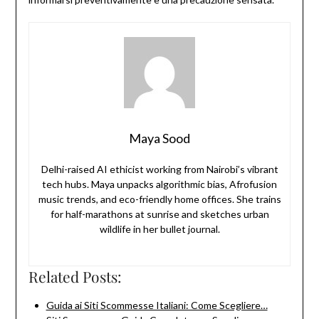
Maya Sood
Delhi-raised AI ethicist working from Nairobi’s vibrant
tech hubs. Maya unpacks algorithmic bias, Afrofusion
music trends, and eco-friendly home offices. She trains
for half-marathons at sunrise and sketches urban
wildlife in her bullet journal.
Related Posts:
Guida ai Siti Scommesse Italiani: Come Scegliere…