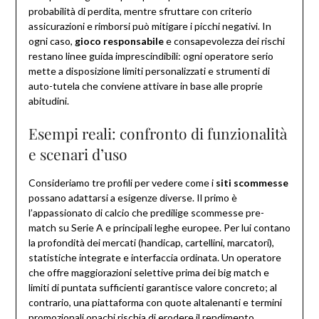
probabilità di perdita, mentre sfruttare con criterio
assicurazioni e rimborsi può mitigare i picchi negativi. In
ogni caso,
gioco responsabile
e consapevolezza dei rischi
restano linee guida imprescindibili: ogni operatore serio
mette a disposizione limiti personalizzati e strumenti di
auto-tutela che conviene attivare in base alle proprie
abitudini.
Esempi reali: confronto di funzionalità
e scenari d’uso
Consideriamo tre profili per vedere come i
siti scommesse
possano adattarsi a esigenze diverse. Il primo è
l’appassionato di calcio che predilige scommesse pre-
match su Serie A e principali leghe europee. Per lui contano
la profondità dei mercati (handicap, cartellini, marcatori),
statistiche integrate e interfaccia ordinata. Un operatore
che offre maggiorazioni selettive prima dei big match e
limiti di puntata sufficienti garantisce valore concreto; al
contrario, una piattaforma con quote altalenanti e termini
promozionali opachi rischia di erodere il rendimento,