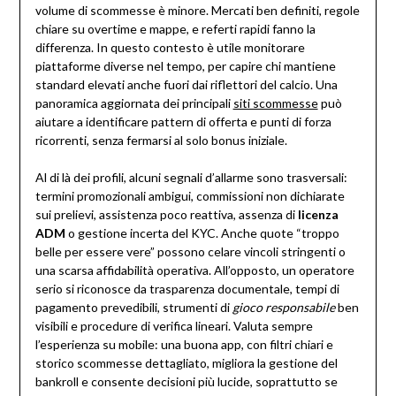
volume di scommesse è minore. Mercati ben definiti, regole
chiare su overtime e mappe, e referti rapidi fanno la
differenza. In questo contesto è utile monitorare
piattaforme diverse nel tempo, per capire chi mantiene
standard elevati anche fuori dai riflettori del calcio. Una
panoramica aggiornata dei principali
siti scommesse
può
aiutare a identificare pattern di offerta e punti di forza
ricorrenti, senza fermarsi al solo bonus iniziale.
Al di là dei profili, alcuni segnali d’allarme sono trasversali:
termini promozionali ambigui, commissioni non dichiarate
sui prelievi, assistenza poco reattiva, assenza di
licenza
ADM
o gestione incerta del KYC. Anche quote “troppo
belle per essere vere” possono celare vincoli stringenti o
una scarsa affidabilità operativa. All’opposto, un operatore
serio si riconosce da trasparenza documentale, tempi di
pagamento prevedibili, strumenti di
gioco responsabile
ben
visibili e procedure di verifica lineari. Valuta sempre
l’esperienza su mobile: una buona app, con filtri chiari e
storico scommesse dettagliato, migliora la gestione del
bankroll e consente decisioni più lucide, soprattutto se