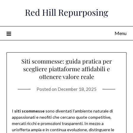
Skip
Red Hill Repurposing
to
content
Menu
Siti scommesse: guida pratica per
scegliere piattaforme affidabili e
ottenere valore reale
Posted on
December 18, 2025
I
siti scommesse
sono diventati l’ambiente naturale di
appassionati e neofiti che cercano quote competitive,
mercati ricchi e promozioni trasparenti. In mezzo a
un’offerta ampia e in continua evoluzione, distinguere le