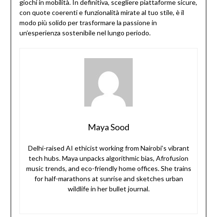
giochi in mobilità. In definitiva, scegliere piattaforme sicure,
con quote coerenti e funzionalità mirate al tuo stile, è il
modo più solido per trasformare la passione in
un’esperienza sostenibile nel lungo periodo.
Maya Sood
Delhi-raised AI ethicist working from Nairobi’s vibrant
tech hubs. Maya unpacks algorithmic bias, Afrofusion
music trends, and eco-friendly home offices. She trains
for half-marathons at sunrise and sketches urban
wildlife in her bullet journal.