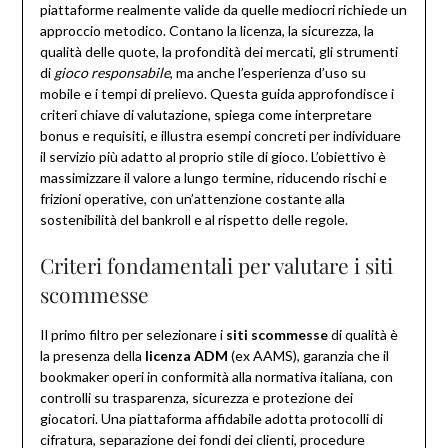
piattaforme realmente valide da quelle mediocri richiede un
approccio metodico. Contano la licenza, la sicurezza, la
qualità delle quote, la profondità dei mercati, gli strumenti
di
gioco responsabile
, ma anche l’esperienza d’uso su
mobile e i tempi di prelievo. Questa guida approfondisce i
criteri chiave di valutazione, spiega come interpretare
bonus e requisiti, e illustra esempi concreti per individuare
il servizio più adatto al proprio stile di gioco. L’obiettivo è
massimizzare il valore a lungo termine, riducendo rischi e
frizioni operative, con un’attenzione costante alla
sostenibilità del bankroll e al rispetto delle regole.
Criteri fondamentali per valutare i siti
scommesse
Il primo filtro per selezionare i
siti scommesse
di qualità è
la presenza della
licenza ADM
(ex AAMS), garanzia che il
bookmaker operi in conformità alla normativa italiana, con
controlli su trasparenza, sicurezza e protezione dei
giocatori. Una piattaforma affidabile adotta protocolli di
cifratura, separazione dei fondi dei clienti, procedure