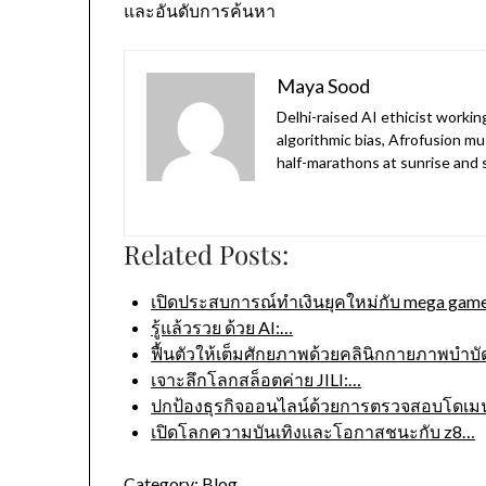
และอันดับการค้นหา
Maya Sood
Delhi-raised AI ethicist worki
algorithmic bias, Afrofusion mu
half-marathons at sunrise and sk
Related Posts:
เปิดประสบการณ์ทำเงินยุคใหม่กับ mega gam
รู้แล้วรวย ด้วย AI:…
ฟื้นตัวให้เต็มศักยภาพด้วยคลินิกกายภาพบำบ
เจาะลึกโลกสล็อตค่าย JILI:…
ปกป้องธุรกิจออนไลน์ด้วยการตรวจสอบโดเ
เปิดโลกความบันเทิงและโอกาสชนะกับ z8…
Category:
Blog