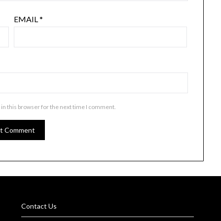
EMAIL
*
in this browser for the next time I comment.
Contact Us