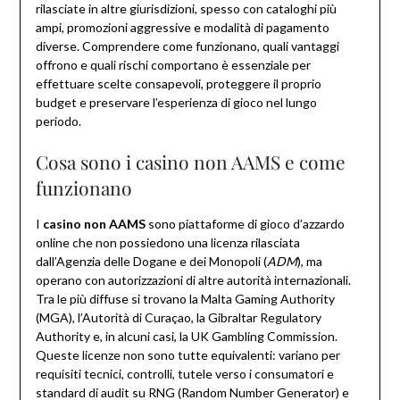
rilasciate in altre giurisdizioni, spesso con cataloghi più
ampi, promozioni aggressive e modalità di pagamento
diverse. Comprendere come funzionano, quali vantaggi
offrono e quali rischi comportano è essenziale per
effettuare scelte consapevoli, proteggere il proprio
budget e preservare l’esperienza di gioco nel lungo
periodo.
Cosa sono i casino non AAMS e come
funzionano
I
casino non AAMS
sono piattaforme di gioco d’azzardo
online che non possiedono una licenza rilasciata
dall’Agenzia delle Dogane e dei Monopoli (
ADM
), ma
operano con autorizzazioni di altre autorità internazionali.
Tra le più diffuse si trovano la Malta Gaming Authority
(MGA), l’Autorità di Curaçao, la Gibraltar Regulatory
Authority e, in alcuni casi, la UK Gambling Commission.
Queste licenze non sono tutte equivalenti: variano per
requisiti tecnici, controlli, tutele verso i consumatori e
standard di audit su RNG (Random Number Generator) e