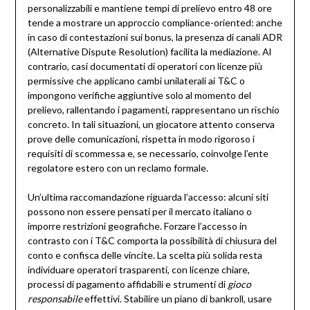
personalizzabili e mantiene tempi di prelievo entro 48 ore
tende a mostrare un approccio compliance-oriented: anche
in caso di contestazioni sui bonus, la presenza di canali ADR
(Alternative Dispute Resolution) facilita la mediazione. Al
contrario, casi documentati di operatori con licenze più
permissive che applicano cambi unilaterali ai T&C o
impongono verifiche aggiuntive solo al momento del
prelievo, rallentando i pagamenti, rappresentano un rischio
concreto. In tali situazioni, un giocatore attento conserva
prove delle comunicazioni, rispetta in modo rigoroso i
requisiti di scommessa e, se necessario, coinvolge l’ente
regolatore estero con un reclamo formale.
Un’ultima raccomandazione riguarda l’accesso: alcuni siti
possono non essere pensati per il mercato italiano o
imporre restrizioni geografiche. Forzare l’accesso in
contrasto con i T&C comporta la possibilità di chiusura del
conto e confisca delle vincite. La scelta più solida resta
individuare operatori trasparenti, con licenze chiare,
processi di pagamento affidabili e strumenti di
gioco
responsabile
effettivi. Stabilire un piano di bankroll, usare