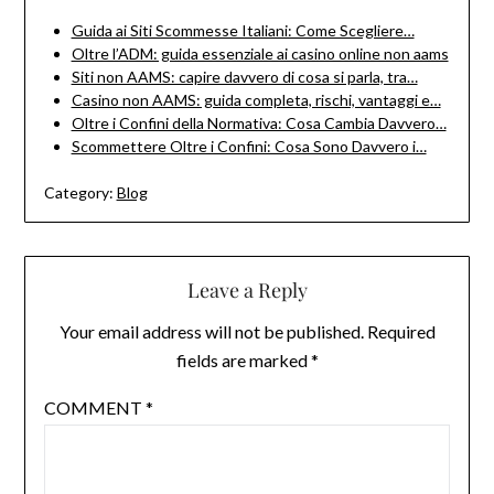
Guida ai Siti Scommesse Italiani: Come Scegliere…
Oltre l’ADM: guida essenziale ai casino online non aams
Siti non AAMS: capire davvero di cosa si parla, tra…
Casino non AAMS: guida completa, rischi, vantaggi e…
Oltre i Confini della Normativa: Cosa Cambia Davvero…
Scommettere Oltre i Confini: Cosa Sono Davvero i…
Category:
Blog
Leave a Reply
Your email address will not be published.
Required
fields are marked
*
COMMENT
*