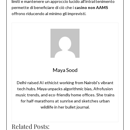
limiti e mantenere un approccio lucido all’intrattenimento
permette di beneficiare di ciò che i
casino non AAMS
offrono riducendo al minimo gli imprevisti.
Maya Sood
Delhi-raised AI ethicist working from Nairobi’s vibrant
tech hubs. Maya unpacks algorithmic bias, Afrofusion
music trends, and eco-friendly home offices. She trains
for half-marathons at sunrise and sketches urban
wildlife in her bullet journal.
Related Posts: