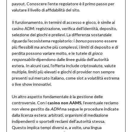
payout. Conoscere l’ente regolatore è il primo passo per
valutare il livello di affidabilità del sito.
Il funzionamento, in termini di accesso e gioco, è simile ai
casino ADM: registrazione, verifica dell’identità, deposito,
selezione dei giochi e prelievi. La differenza sostanziale
riguarda l’ecosistema regolatorio: i
bonus
possono essere
più flessibili ma anche più complessi, i limiti di deposito e di
perdita possono variare molto, e le tutele di
gioco
responsabile
dipendono dalle linee guida dell’autorità
estera. In alcuni casi, l’offerta include criptovalute, valute
multiple, limiti più elevati e giochi di provider non sempre
presenti sul mercato italiano, come slot a volatilità estrema
o live show innovativi.
Un altro aspetto fondamentale è la gestione delle
controversie. Con i
casino non AAMS
, l’eventuale reclamo
non viene gestito da
ADM
ma segue le procedure indicate
dalla licenza estera: arbitrati, organismi di mediazione
indipendenti o sportelli reclami dell’autorità stessa.
Questo implica tempi diversi e, a volte, una lingua