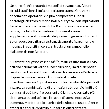
Un altro rischio riguarda i metodi di pagamento. Alcuni
circuiti tradizionali limitano o filtrano transazioni verso
determinati operatori; ciò può comportare l’uso di
portafogli elettronici meno noti o di crypto, con implicazioni
fiscali e operative. Le verifiche KYC possono essere più
rapide, ma talvolta richiedono documentazione
supplementare al momento del prelievo, generando ritardi.
Se un operatore ritarda sistematicamente i pagamenti o
modifica i requisiti in corsa, si tratta di un campanello
d’allarme da non ignorare.
Sul fronte del
gioco responsabile
, molti
casino non AAMS
offrono strumenti validi: autoesclusione, limiti di deposito,
reality check e cooldown. Tuttavia, la coerenza e l’efficacia
di queste misure variano. È cruciale attivarle
proattivamente e impostare un budget sostenibile prima di
iniziare. La combinazione di promozioni attraenti e limiti più
permissivi può favorire sessioni più lunghe e puntate più
alte: senza autodisciplina, il rischio di spesa eccessiva
aumenta. Monitorare lo storico delle giocate, usare timer e
affidarsi a tool di controllo può fare la differenza tra