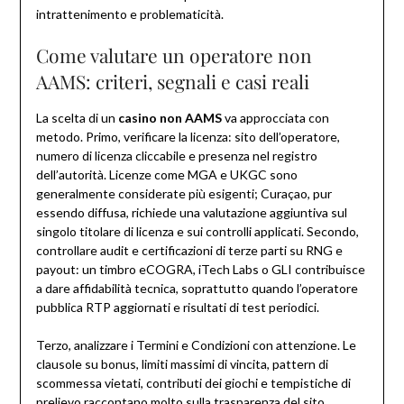
intrattenimento e problematicità.
Come valutare un operatore non
AAMS: criteri, segnali e casi reali
La scelta di un
casino non AAMS
va approcciata con
metodo. Primo, verificare la licenza: sito dell’operatore,
numero di licenza cliccabile e presenza nel registro
dell’autorità. Licenze come MGA e UKGC sono
generalmente considerate più esigenti; Curaçao, pur
essendo diffusa, richiede una valutazione aggiuntiva sul
singolo titolare di licenza e sui controlli applicati. Secondo,
controllare audit e certificazioni di terze parti su RNG e
payout: un timbro eCOGRA, iTech Labs o GLI contribuisce
a dare affidabilità tecnica, soprattutto quando l’operatore
pubblica RTP aggiornati e risultati di test periodici.
Terzo, analizzare i Termini e Condizioni con attenzione. Le
clausole su bonus, limiti massimi di vincita, pattern di
scommessa vietati, contributi dei giochi e tempistiche di
prelievo raccontano molto sulla trasparenza del sito.