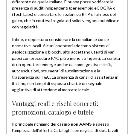
differente da quella italiana. È buona prassi verificare la
presenza di audit indipendenti (per esempio eCOGRA o
iTech Labs) e consultare le sezioni su RTP e fairness del
gioco, che in contesti regolatori solidi vengono pubblicate
con regolarità.
Infine, è opportuno considerare la compliance con le
normative locali. Alcuni operatori adottano sistemi di
geolocalizzazione o blocchi, altri accettano utenti di vari
paesi con procedure KYC più o meno stringenti. La serietà
di un operatore emerge anche da come gestisce limiti,
autoesclusioni, strumenti di autolimitazione e la
trasparenza sui T&C. La presenza di canali di assistenza in
italiano, con tempi di risposta chiari, è un segnale
aggiuntivo di attenzione al mercato locale.
Vantaggi reali e rischi concreti:
promozioni, catalogo e tutele
Il principale richiamo dei
casino non AAMS
è spesso
l’ampiezza dell’offerta. Cataloghi con migliaia di slot, tavoli