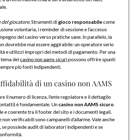
ale.
 del giocatore
. Strumenti di
gioco responsabile
come
lusione volontaria, i reminder di sessione e l’accesso
mpegno del casino verso pratiche sane. In parallelo, la
 dovrebbe mai essere aggirabile: un operatore serio
ntità e utilizzi impropri dei metodi di pagamento. Per una
l tema dei
casino non aams sicuri
possono offrire spunti
 sempre più fonti indipendenti.
’affidabilità di un casino non AAMS
re il numero di licenza, l’ente regolatore e il dettaglio
 contatti) è fondamentale. Un
casino non AAMS sicuro
e coerente tra il footer del sito e i documenti legali.
nze non verificabili sono campanelli d’allarme. Vale anche
, se possiede audit di laboratori indipendenti e se
conformità.