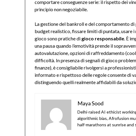
comportare conseguenze serie: il rispetto dei vincoli
principio non negoziabile.
La gestione del bankroll e del comportamento di g
budget realistico, fissare limiti di puntata, usare 
gioco sono pratiche di
gioco responsabile
. È im
una pausa quando l’emotività prende il sopravvento
autovalutazione, opzioni di raffreddamento (coolin
difficoltà. In presenza di segnali di gioco problem
finanze), è consigliabile rivolgersi a professionis
informato e rispettoso delle regole consente di va
distinguendo quelli realmente affidabili da soluzio
Maya Sood
Delhi-raised AI ethicist worki
algorithmic bias, Afrofusion mu
half-marathons at sunrise and sk