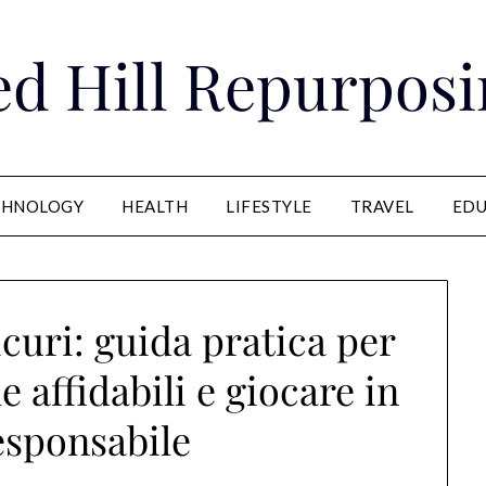
ed Hill Repurposi
CHNOLOGY
HEALTH
LIFESTYLE
TRAVEL
EDU
uri: guida pratica per
e affidabili e giocare in
sponsabile