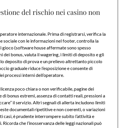
estione del rischio nei casino non
ratore internazionale. Prima di registrarsi, verifica la
e sociale con le informazioni nel footer, controlla la
 di gioco (software house affermate sono spesso
 dei bonus, valuta il wagering, i limiti di deposito e gli
lo deposito di prova e un prelievo altrettanto piccolo
cio graduale riduce l’esposizione e consente di
 dei processi interni dell’operatore.
 licenza poco chiara o non verificabile, pagine dei
di bonus estremi, assenza di contatti reali, pressioni a
re” il servizio. Altri segnali di allerta includono limiti
ieste documentali ripetitive e non coerenti, o variazioni
i casi, è prudente interrompere subito l’attività e
. Ricorda che l’inosservanza delle leggi nazionali può