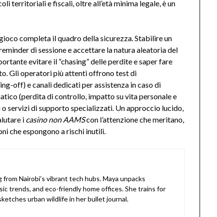
 territoriali e fiscali, oltre all’età minima legale, è un
ioco completa il quadro della sicurezza. Stabilire un
i reminder di sessione e accettare la natura aleatoria del
portante evitare il “chasing” delle perdite e saper fare
. Gli operatori più attenti offrono test di
g-off) e canali dedicati per assistenza in caso di
atico (perdita di controllo, impatto su vita personale e
ti o servizi di supporto specializzati. Un approccio lucido,
lutare i
casino non AAMS
con l’attenzione che meritano,
ni che espongono a rischi inutili.
ng from Nairobi’s vibrant tech hubs. Maya unpacks
sic trends, and eco-friendly home offices. She trains for
etches urban wildlife in her bullet journal.