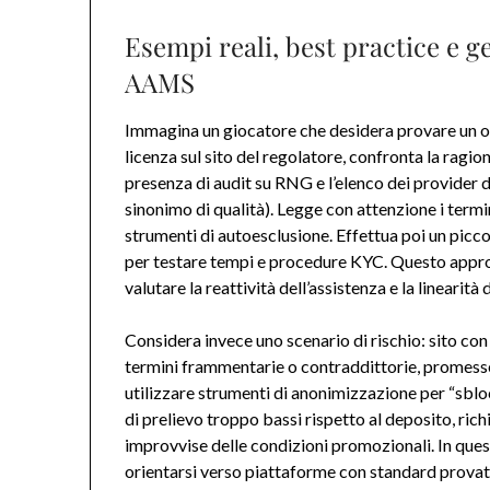
Esempi reali, best practice e g
AAMS
Immagina un giocatore che desidera provare un ope
licenza sul sito del regolatore, confronta la ragion
presenza di audit su RNG e l’elenco dei provider
sinonimo di qualità). Legge con attenzione i termini
strumenti di autoesclusione. Effettua poi un picco
per testare tempi e procedure KYC. Questo approc
valutare la reattività dell’assistenza e la linearità
Considera invece uno scenario di rischio: sito con
termini frammentarie o contraddittorie, promesse 
utilizzare strumenti di anonimizzazione per “sblocca
di prelievo troppo bassi rispetto al deposito, rich
improvvise delle condizioni promozionali. In quest
orientarsi verso piattaforme con standard provati