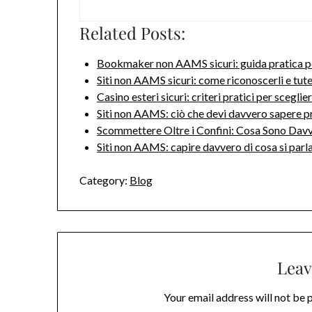
Related Posts:
Bookmaker non AAMS sicuri: guida pratica 
Siti non AAMS sicuri: come riconoscerli e tut
Casino esteri sicuri: criteri pratici per scegli
Siti non AAMS: ciò che devi davvero sapere p
Scommettere Oltre i Confini: Cosa Sono Dav
Siti non AAMS: capire davvero di cosa si parla
Category:
Blog
Leav
Your email address will not be 