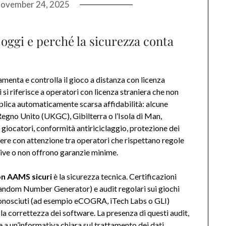
ovember 24, 2025
oggi e perché la sicurezza conta
amenta e controlla il gioco a distanza con licenza
ci si riferisce a operatori con licenza straniera che non
lica automaticamente scarsa affidabilità: alcune
Regno Unito (UKGC), Gibilterra o l’Isola di Man,
i giocatori, conformità antiriciclaggio, protezione dei
uere con attenzione tra operatori che rispettano regole
tive o non offrono garanzie minime.
on AAMS sicuri
è la sicurezza tecnica. Certificazioni
andom Number Generator) e audit regolari sui giochi
riconosciuti (ad esempio eCOGRA, iTech Labs o GLI)
e la correttezza dei software. La presenza di questi audit,
e a un’informativa chiara sul trattamento dei dati,