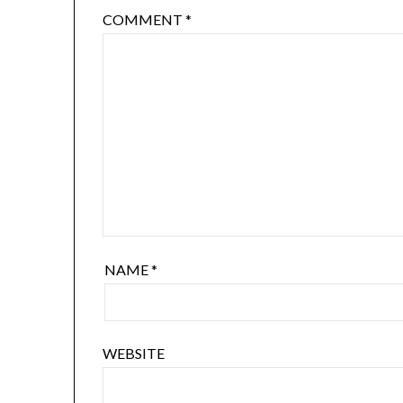
COMMENT
*
NAME
*
WEBSITE