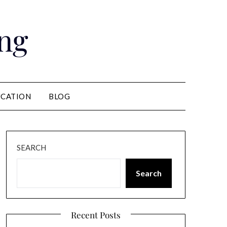
ng
CATION
BLOG
SEARCH
Search
Recent Posts