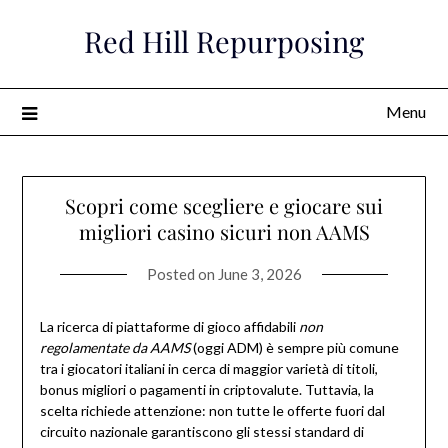
Skip
Red Hill Repurposing
to
content
Menu
Scopri come scegliere e giocare sui
migliori casino sicuri non AAMS
Posted on
June 3, 2026
La ricerca di piattaforme di gioco affidabili
non
regolamentate da AAMS
(oggi ADM) è sempre più comune
tra i giocatori italiani in cerca di maggior varietà di titoli,
bonus migliori o pagamenti in criptovalute. Tuttavia, la
scelta richiede attenzione: non tutte le offerte fuori dal
circuito nazionale garantiscono gli stessi standard di