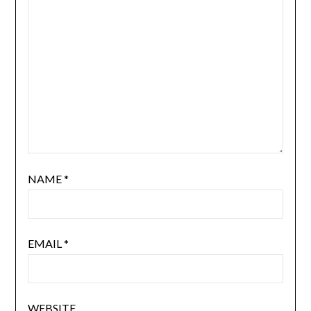
NAME
*
EMAIL
*
WEBSITE