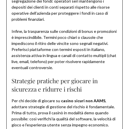
segregazione dei fondi: operatori seri mantengono i
depositi dei clienti in conti separati rispetto alle risorse
operative dell’azienda per proteggere i fondi in caso di
problemi finanziari.
Infine, la trasparenza sulle condizioni di bonus e promozioni
è imprescindibile. Termini poco chiari o clausole che
impediscono il ritiro delle vincite sono segnali negativi.
Preferisci piattaforme con termini esposti in italiano,
assistenza attiva in lingua e canali di contatto multipli (chat
live, email, telefono) per poter risolvere rapidamente
eventuali controversie.
Strategie pratiche per giocare in
sicurezza e ridurre i rischi
Per chi decide di giocare su
casino sicuri non AAMS
,
adottare strategie di gestione del rischio è fondamentale.
Prima di tutto, prova il casinò in modalità demo quando
possibile: così verifichi la qualità del software, la velocità di
gioco e l’esperienza utente senza impegno economico.